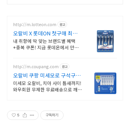
http://m.lotteon.com
광고
오랄비 X 롯데ON 첫구매 최대 5
천원 혜택!
내 취향에 딱 맞는 브랜드별 혜택
+중복 쿠폰! 지금 롯데온에서 만나
보세요!
http://m.coupang.com
광고
오랄비 쿠팡 미세모로 구석구석
개운하게
미세모 오랄비, 치아 사이 틈새까지!
와우회원 무제한 무료배송으로 깨끗
하게. 약한 잇몸으로 고민이라면? 저
자극 칫솔 편안한 양치 습관을 만들
어보세요.
5
구독하기