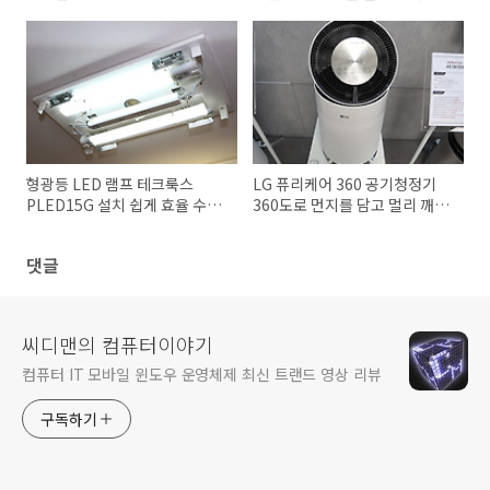
니
형광등 LED 램프 테크룩스
LG 퓨리케어 360 공기청정기
PLED15G 설치 쉽게 효율 수명
360도로 먼지를 담고 멀리 깨끗
높게
한 공기를
댓글
씨디맨의 컴퓨터이야기
컴퓨터 IT 모바일 윈도우 운영체제 최신 트랜드 영상 리뷰
구독하기