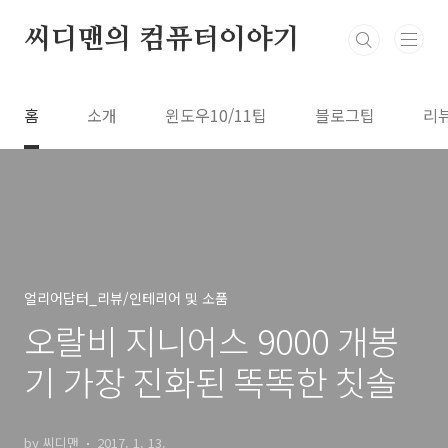
본문 바로가기
씨디맨의 컴퓨터이야기
홈
소개
윈도우10/11팁
블로그팁
리
얼리어답터_리뷰/인테리어 및 소품
오랄비 지니어스 9000 개봉
기 가장 진화된 똑똑한 칫솔
by 씨디맨
2017. 1. 13.