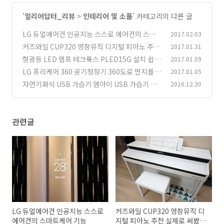
'
얼리어답터_리뷰
>
인테리어 및 소품
' 카테고리의 다른 글
LG 듀얼에어컨 인공지능 스스로 에어컨의 스마
2017.02.03
트케어 기능
커즈와일 CUP320 영창뮤직 디지털 피아노 추천
2017.01.31
(1)
실제로 써봤더니
형광등 LED 램프 테크룩스 PLED15G 설치 쉽게
2017.01.09
(18)
효율 수명 높게
LG 퓨리케어 360 공기청정기 360도로 먼지를
2017.01.05
(10)
담고 멀리 깨끗한 공기를
자연기화식 USB 가습기 엠아이 USB 가습기 실
2016.12.30
(3)
사용기
(4)
관련글
LG 듀얼에어컨 인공지능 스스로
커즈와일 CUP320 영창뮤직 디
에어컨의 스마트케어 기능
지털 피아노 추천 실제로 써봤더