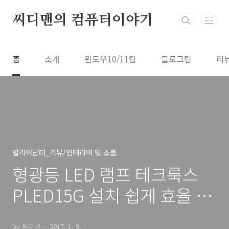
본문 바로가기
씨디맨의 컴퓨터이야기
홈
소개
윈도우10/11팁
블로그팁
리
얼리어답터_리뷰/인테리어 및 소품
형광등 LED 램프 테크룩스
PLED15G 설치 쉽게 효율 수
명 높게
by 씨디맨
2017. 1. 9.