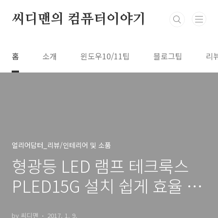
본문 바로가기
씨디맨의 컴퓨터이야기
홈
소개
윈도우10/11팁
블로그팁
리
얼리어답터_리뷰/인테리어 및 소품
형광등 LED 램프 테크룩스
PLED15G 설치 쉽게 효율 수
명 높게
by 씨디맨
2017. 1. 9.