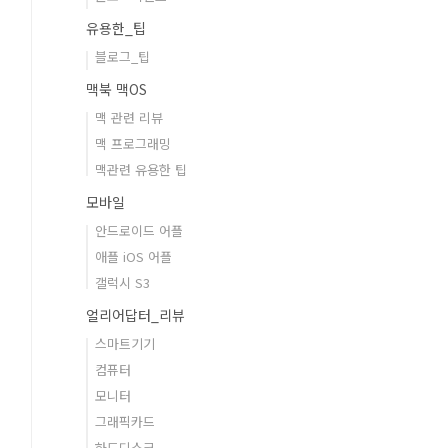
유용한_팁
블로그_팁
맥북 맥OS
맥 관련 리뷰
맥 프로그래밍
맥관련 유용한 팁
모바일
안드로이드 어플
애플 iOS 어플
갤럭시 S3
얼리어답터_리뷰
스마트기기
컴퓨터
모니터
그래픽카드
하드디스크