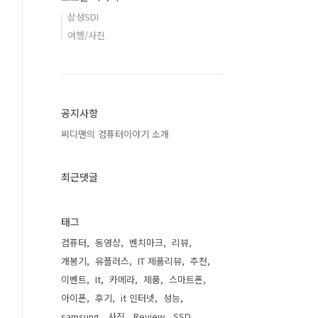
삼성SDI
여행/사진
공지사항
씨디맨의 컴퓨터이야기 소개
최근댓글
태그
컴퓨터
동영상
벤치마크
리뷰
개봉기
유플러스
IT 제품리뷰
추천
이벤트
It
카메라
제품
스마트폰
아이폰
후기
it 인터넷
성능
samsung
사진
Review
SSD