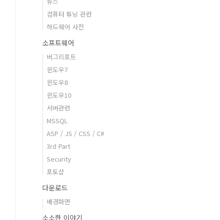
뉴스
컴퓨터 튜닝 관련
하드웨어 사전
소프트웨어
버그리포트
윈도우7
윈도우8
윈도우10
서버관련
MSSQL
ASP / JS / CSS / C#
3rd Part
Security
포토샵
다운로드
배경화면
소소한 이야기