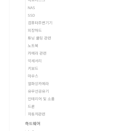
NAS
SSD
컴퓨터주변기기
외장하드
튜닝 쿨링 관련
노트북
카메라 관련
악세서리
키보드
마우스
열화상카메라
유무선공유기
인테리어 및 소품
드론
자동차관련
하드웨어