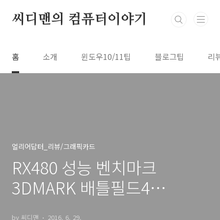
본문 바로가기
씨디맨의 컴퓨터이야기
홈
소개
윈도우10/11팁
블로그팁
리
얼리어답터_리뷰/그래픽카드
RX480 성능 벤치마크
3DMARK 배틀필드4
Wattman 오버
by 씨디맨
2016. 6. 29.