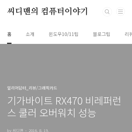
본문 바로가기
씨디맨의 컴퓨터이야기
홈
소개
윈도우10/11팁
블로그팁
리
얼리어답터_리뷰/그래픽카드
기가바이트 RX470 비레퍼런
스 쿨러 오버워치 성능
by 씨디맨
2016. 8. 19.