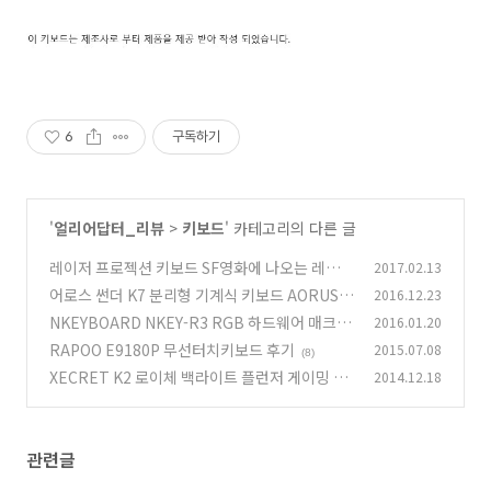
6
구독하기
'
얼리어답터_리뷰
>
키보드
' 카테고리의 다른 글
레이저 프로젝션 키보드 SF영화에 나오는 레이저
2017.02.13
빛 키보드
어로스 썬더 K7 분리형 기계식 키보드 AORUS T
2016.12.23
(4)
HUNDER K7
NKEYBOARD NKEY-R3 RGB 하드웨어 매크로
2016.01.20
(5)
화려한 튜닝효과
RAPOO E9180P 무선터치키보드 후기
2015.07.08
(6)
(8)
XECRET K2 로이체 백라이트 플런저 게이밍 키
2014.12.18
보드
(6)
관련글