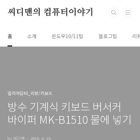
본문 바로가기
씨디맨의 컴퓨터이야기
홈
소개
윈도우10/11팁
블로그팁
리
얼리어답터_리뷰/키보드
방수 기계식 키보드 버서커
바이퍼 MK-B1510 물에 넣기
by 씨디맨
2016. 6. 16.