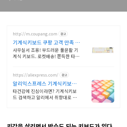
http://m.coupang.com
광고
기계식키보드 쿠팡 고객 만족 후
기
사무실서 조용! 부드러운 풀윤활 기
계식 키보드. 로켓배송! 쫀득한 타건
감과 저소음! 공부, 업무 효율을 높
일 프리미엄 키보드를 만나세요.
https://aliexpress.com/
광고
알리익스프레스 기계식키보드
내 맘에 쏙드는 오늘의 특가
타건감에 진심이라면? 기계식키보
드 검색하고 알리에서 취향대로 골
라요
키감을 살리면서 방수도 되는 키보드가 있다