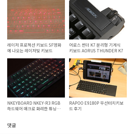
레이저 프로젝션 키보드 SF영화
어로스 썬더 K7 분리형 기계식
에 나오는 레이저빛 키보드
키보드 AORUS THUNDER K7
NKEYBOARD NKEY-R3 RGB
RAPOO E9180P 무선터치키보
하드웨어 매크로 화려한 튜닝효
드 후기
과
댓글