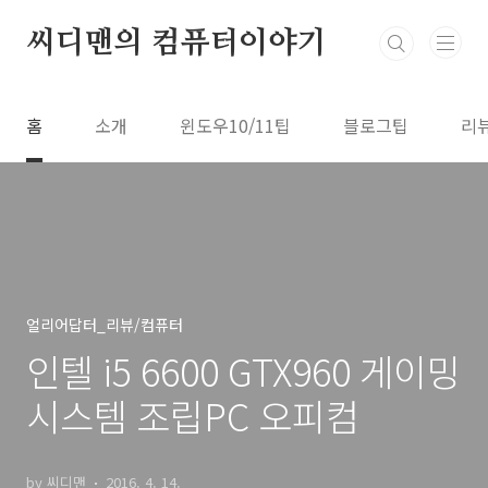
본문 바로가기
씨디맨의 컴퓨터이야기
홈
소개
윈도우10/11팁
블로그팁
리
얼리어답터_리뷰/컴퓨터
인텔 i5 6600 GTX960 게이밍
시스템 조립PC 오피컴
by 씨디맨
2016. 4. 14.