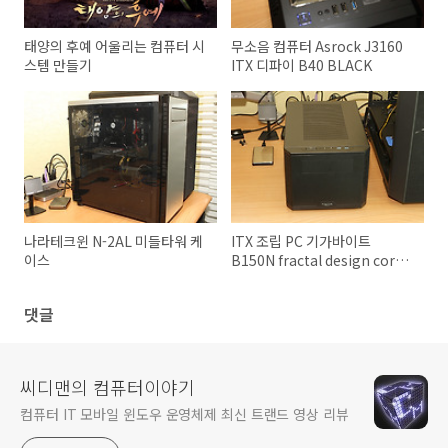
태양의 후예 어울리는 컴퓨터 시
무소음 컴퓨터 Asrock J3160
스템 만들기
ITX 디파이 B40 BLACK
나라테크윈 N-2AL 미들타워 케
ITX 조립 PC 기가바이트
이스
B150N fractal design core
500
댓글
씨디맨의 컴퓨터이야기
컴퓨터 IT 모바일 윈도우 운영체제 최신 트랜드 영상 리뷰