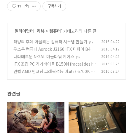
11
구독하기
'
얼리어답터_리뷰
>
컴퓨터
' 카테고리의 다른 글
태양의 후예 어울리는 컴퓨터 시스템 만들기
2016.04.22
(1)
무소음 컴퓨터 Asrock J3160 ITX 디파이 B40
2016.04.17
BLACK
나라테크윈 N-2AL 미들타워 케이스
2016.04.05
(8)
(3)
ITX 조립 PC 기가바이트 B150N fractal desig
2016.03.25
n core 500
인텔 AMD 인코딩 그래픽성능 비교 i7 6700K FX
2016.03.24
(4)
8300
(14)
관련글