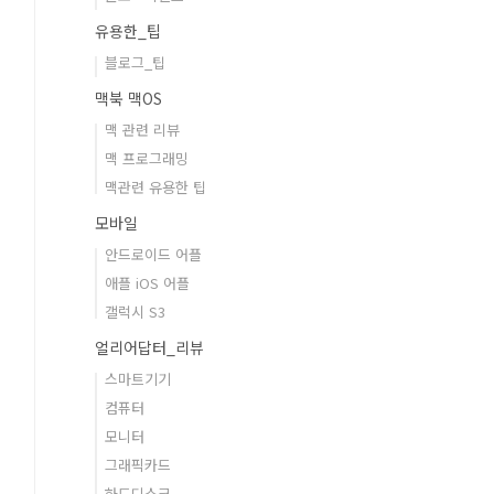
유용한_팁
블로그_팁
맥북 맥OS
맥 관련 리뷰
맥 프로그래밍
맥관련 유용한 팁
모바일
안드로이드 어플
애플 iOS 어플
갤럭시 S3
얼리어답터_리뷰
스마트기기
컴퓨터
모니터
그래픽카드
하드디스크