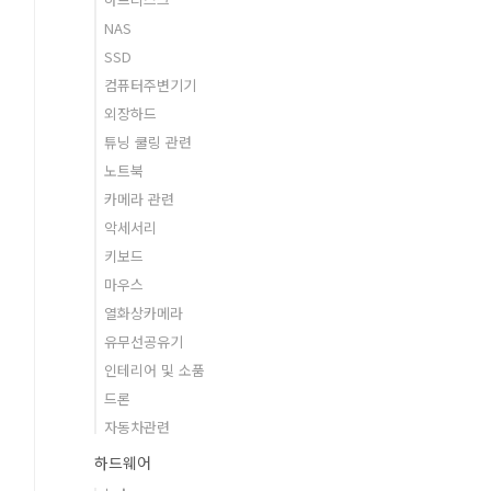
NAS
SSD
컴퓨터주변기기
외장하드
튜닝 쿨링 관련
노트북
카메라 관련
악세서리
키보드
마우스
열화상카메라
유무선공유기
인테리어 및 소품
드론
자동차관련
하드웨어