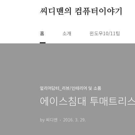
본문 바로가기
씨디맨의 컴퓨터이야기
홈
소개
윈도우10/11팁
얼리어답터_리뷰/인테리어 및 소품
에이스침대 투매트리스 DT
by 씨디맨
2016. 3. 29.