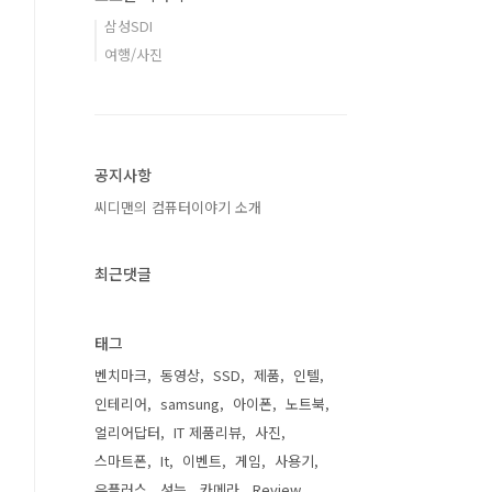
삼성SDI
여행/사진
공지사항
씨디맨의 컴퓨터이야기 소개
최근댓글
태그
벤치마크
동영상
SSD
제품
인텔
인테리어
samsung
아이폰
노트북
얼리어답터
IT 제품리뷰
사진
스마트폰
It
이벤트
게임
사용기
유플러스
성능
카메라
Review