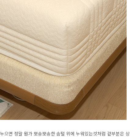
고 누으면 정말 뭔가 뽀송뽀송한 솜털 위에 누워있는것처럼 겉부분은 상