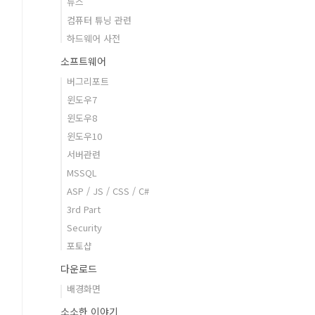
뉴스
컴퓨터 튜닝 관련
하드웨어 사전
소프트웨어
버그리포트
윈도우7
윈도우8
윈도우10
서버관련
MSSQL
ASP / JS / CSS / C#
3rd Part
Security
포토샵
다운로드
배경화면
소소한 이야기