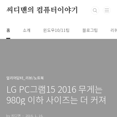
본문 바로가기
씨디맨의 컴퓨터이야기
홈
소개
윈도우10/11팁
블로그팁
리
얼리어답터_리뷰/노트북
LG PC그램15 2016 무게는
980g 이하 사이즈는 더 커져
by 씨디맨
2016. 1. 16.