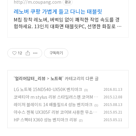
http://m.coupang.com
광고
레노버 쿠팡 가볍게 들고 다니는 태블릿
M칩 장착 레노버, 버벅임 없이 쾌적한 작업 속도를 경
험하세요. 13인치 대화면 태블릿PC, 선명한 화질로 생
생한 감동을 느껴보세요.
12
구독하기
'
얼리어답터_리뷰
>
노트북
' 카테고리의 다른 글
LG 노트북 15ND540-UX50K 벤치마크
2016.01.13
(3)
코넥티아 m stylus 리뷰 스타일러스펜 코어M 성
2015.12.08
능
레이저 블레이드 14 배틀필드4 성능 벤치마크
2015.08.13
(10)
(1)
아수스 젠북 UX305F 리뷰 코어M 사용한 무소음
2015.05.21
노트북
HP 스펙터 X360 성능 벤치마크 리뷰
2015.05.11
(10)
(2)