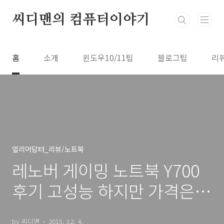
본문 바로가기
씨디맨의 컴퓨터이야기
홈
소개
윈도우10/11팁
블로그팁
리
얼리어답터_리뷰/노트북
레노버 게이밍 노트북 Y700
후기 고성능 하지만 가격은
잡은
by 씨디맨
2015. 12. 4.