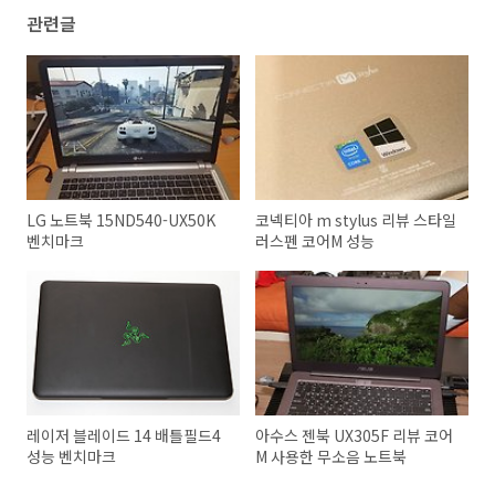
관련글
LG 노트북 15ND540-UX50K
코넥티아 m stylus 리뷰 스타일
벤치마크
러스펜 코어M 성능
레이저 블레이드 14 배틀필드4
아수스 젠북 UX305F 리뷰 코어
성능 벤치마크
M 사용한 무소음 노트북