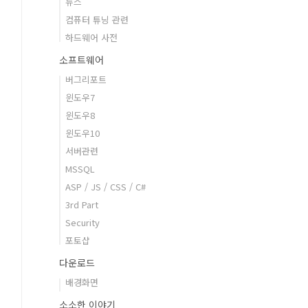
뉴스
컴퓨터 튜닝 관련
하드웨어 사전
소프트웨어
버그리포트
윈도우7
윈도우8
윈도우10
서버관련
MSSQL
ASP / JS / CSS / C#
3rd Part
Security
포토샵
다운로드
배경화면
소소한 이야기