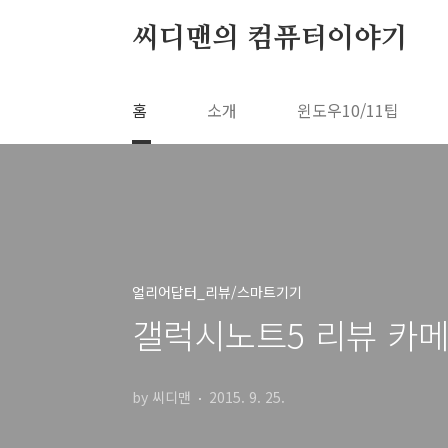
본문 바로가기
씨디맨의 컴퓨터이야기
홈
소개
윈도우10/11팁
얼리어답터_리뷰/스마트기기
갤럭시노트5 리뷰 카
by 씨디맨
2015. 9. 25.