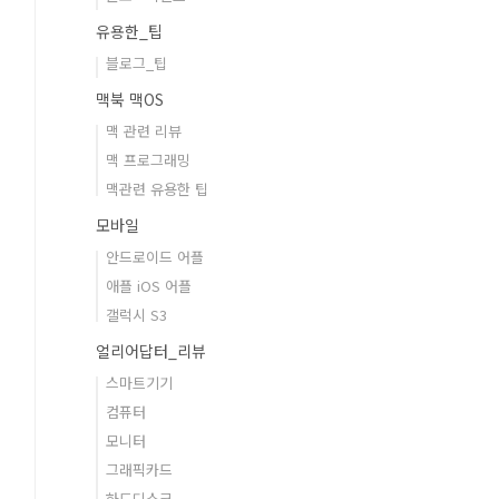
유용한_팁
블로그_팁
맥북 맥OS
맥 관련 리뷰
맥 프로그래밍
맥관련 유용한 팁
모바일
안드로이드 어플
애플 iOS 어플
갤럭시 S3
얼리어답터_리뷰
스마트기기
컴퓨터
모니터
그래픽카드
하드디스크