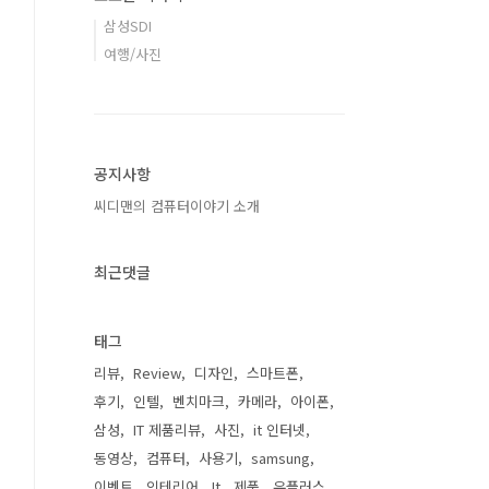
삼성SDI
여행/사진
공지사항
씨디맨의 컴퓨터이야기 소개
최근댓글
태그
리뷰
Review
디자인
스마트폰
후기
인텔
벤치마크
카메라
아이폰
삼성
IT 제품리뷰
사진
it 인터넷
동영상
컴퓨터
사용기
samsung
이벤트
인테리어
It
제품
유플러스