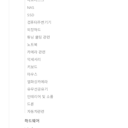
NAS
SSD
컴퓨터주변기기
외장하드
튜닝 쿨링 관련
노트북
카메라 관련
악세서리
키보드
마우스
열화상카메라
유무선공유기
인테리어 및 소품
드론
자동차관련
하드웨어