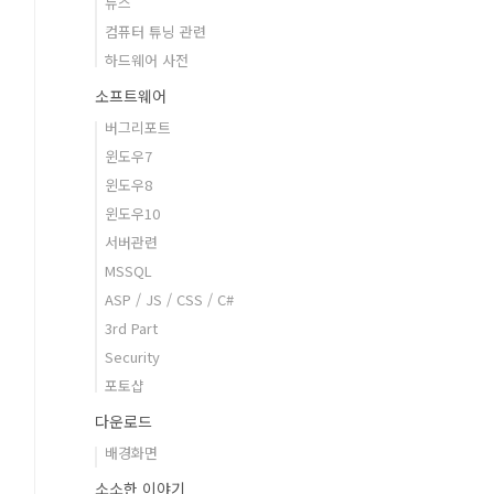
뉴스
컴퓨터 튜닝 관련
하드웨어 사전
소프트웨어
버그리포트
윈도우7
윈도우8
윈도우10
서버관련
MSSQL
ASP / JS / CSS / C#
3rd Part
Security
포토샵
다운로드
배경화면
소소한 이야기