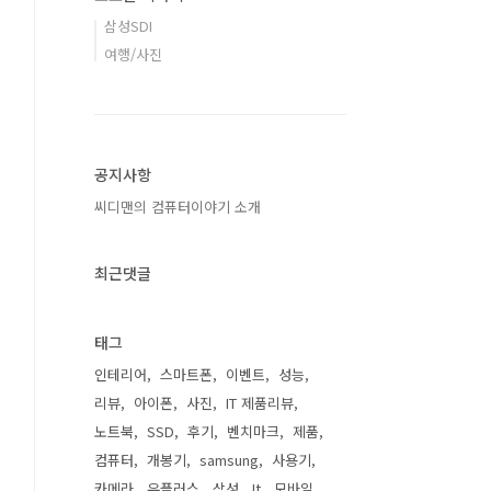
삼성SDI
여행/사진
공지사항
씨디맨의 컴퓨터이야기 소개
최근댓글
태그
인테리어
스마트폰
이벤트
성능
리뷰
아이폰
사진
IT 제품리뷰
노트북
SSD
후기
벤치마크
제품
컴퓨터
개봉기
samsung
사용기
카메라
유플러스
삼성
It
모바일