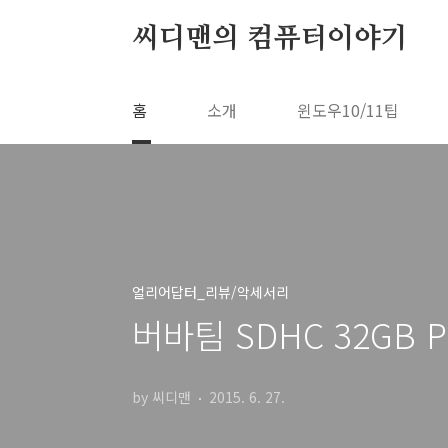
본문 바로가기
씨디맨의 컴퓨터이야기
홈
소개
윈도우10/11팁
얼리어답터_리뷰/악세서리
버바팀 SDHC 32GB
by 씨디맨
2015. 6. 27.