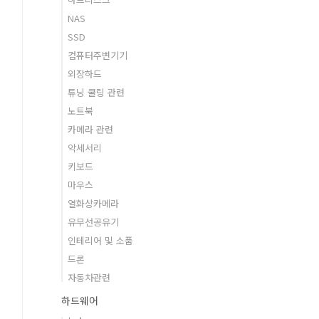
NAS
SSD
컴퓨터주변기기
외장하드
튜닝 쿨링 관련
노트북
카메라 관련
악세서리
키보드
마우스
열화상카메라
유무선공유기
인테리어 및 소품
드론
자동차관련
하드웨어