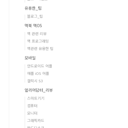
유용한_팁
블로그_팁
맥북 맥OS
맥 관련 리뷰
맥 프로그래밍
맥관련 유용한 팁
모바일
안드로이드 어플
애플 iOS 어플
갤럭시 S3
얼리어답터_리뷰
스마트기기
컴퓨터
모니터
그래픽카드
하드디스크