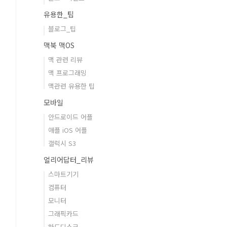
유용한_팁
블로그_팁
맥북 맥OS
맥 관련 리뷰
맥 프로그래밍
맥관련 유용한 팁
모바일
안드로이드 어플
애플 iOS 어플
갤럭시 S3
얼리어답터_리뷰
스마트기기
컴퓨터
모니터
그래픽카드
하드디스크