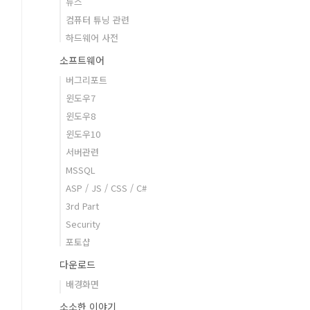
뉴스
컴퓨터 튜닝 관련
하드웨어 사전
소프트웨어
버그리포트
윈도우7
윈도우8
윈도우10
서버관련
MSSQL
ASP / JS / CSS / C#
3rd Part
Security
포토샵
다운로드
배경화면
소소한 이야기