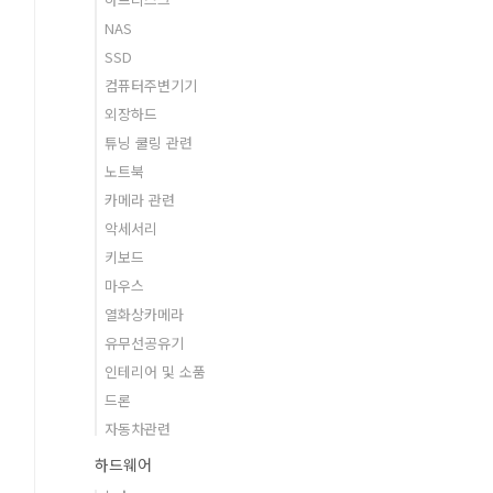
NAS
SSD
컴퓨터주변기기
외장하드
튜닝 쿨링 관련
노트북
카메라 관련
악세서리
키보드
마우스
열화상카메라
유무선공유기
인테리어 및 소품
드론
자동차관련
하드웨어