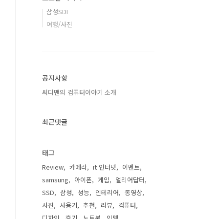
삼성SDI
여행/사진
공지사항
씨디맨의 컴퓨터이야기 소개
최근댓글
태그
Review
카메라
it 인터넷
이벤트
samsung
아이폰
게임
얼리어답터
SSD
삼성
성능
인테리어
동영상
사진
사용기
추천
리뷰
컴퓨터
디자인
후기
노트북
인텔