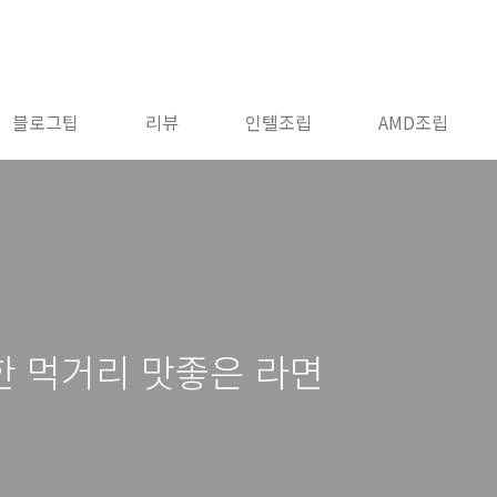
블로그팁
리뷰
인텔조립
AMD조립
한 먹거리 맛좋은 라면