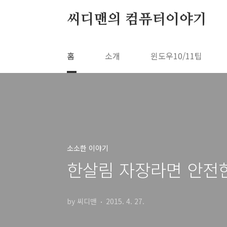
본문 바로가기
씨디맨의 컴퓨터이야기
홈
소개
윈도우10/11팁
소소한 이야기
한살림 자장라면 안전
by 씨디맨
2015. 4. 27.