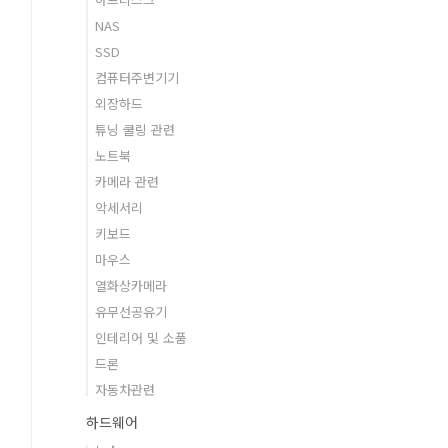
NAS
SSD
컴퓨터주변기기
외장하드
튜닝 쿨링 관련
노트북
카메라 관련
악세서리
키보드
마우스
열화상카메라
유무선공유기
인테리어 및 소품
드론
자동차관련
하드웨어