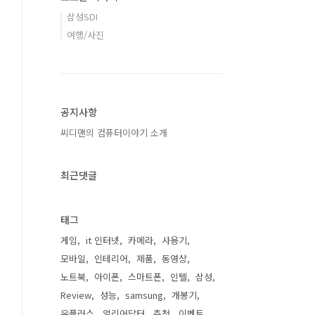
삼성SDI
여행/사진
공지사항
씨디맨의 컴퓨터이야기 소개
최근댓글
태그
게임
it 인터넷
카메라
사용기
모바일
인테리어
제품
동영상
노트북
아이폰
스마트폰
인텔
삼성
Review
성능
samsung
개봉기
유플러스
얼리어답터
추천
이벤트