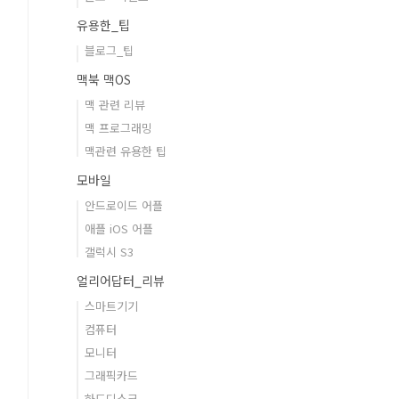
유용한_팁
블로그_팁
맥북 맥OS
맥 관련 리뷰
맥 프로그래밍
맥관련 유용한 팁
모바일
안드로이드 어플
애플 iOS 어플
갤럭시 S3
얼리어답터_리뷰
스마트기기
컴퓨터
모니터
그래픽카드
하드디스크