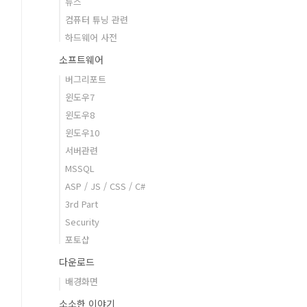
뉴스
컴퓨터 튜닝 관련
하드웨어 사전
소프트웨어
버그리포트
윈도우7
윈도우8
윈도우10
서버관련
MSSQL
ASP / JS / CSS / C#
3rd Part
Security
포토샵
다운로드
배경화면
소소한 이야기