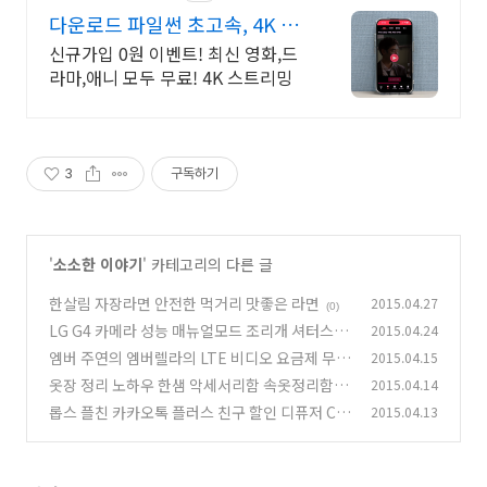
다운로드 파일썬 초고속, 4K 실
시간 보기!
신규가입 0원 이벤트! 최신 영화,드
라마,애니 모두 무료! 4K 스트리밍
3
구독하기
'
소소한 이야기
' 카테고리의 다른 글
한살림 자장라면 안전한 먹거리 맛좋은 라면
2015.04.27
(0)
LG G4 카메라 성능 매뉴얼모드 조리개 셔터스피
2015.04.24
드 조절
엠버 주연의 엠버렐라의 LTE 비디오 요금제 무엇
2015.04.15
(2)
인가
옷장 정리 노하우 한샘 악세서리함 속옷정리함
2015.04.14
(3)
롭스 플친 카카오톡 플러스 친구 할인 디퓨저 CC
2015.04.13
(2)
크림 구매
(0)