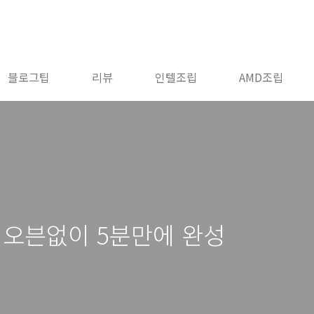
블로그팁
리뷰
인텔조립
AMD조립
오븐없이 5분만에 완성