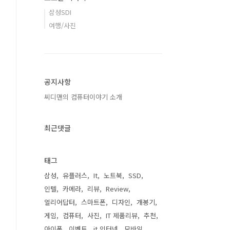
삼성SDI
여행/사진
공지사항
씨디맨의 컴퓨터이야기 소개
최근댓글
태그
삼성
유플러스
It
노트북
SSD
인텔
카메라
리뷰
Review
얼리어답터
스마트폰
디자인
개봉기
게임
컴퓨터
사진
IT 제품리뷰
추천
아이폰
이벤트
it 인터넷
모바일