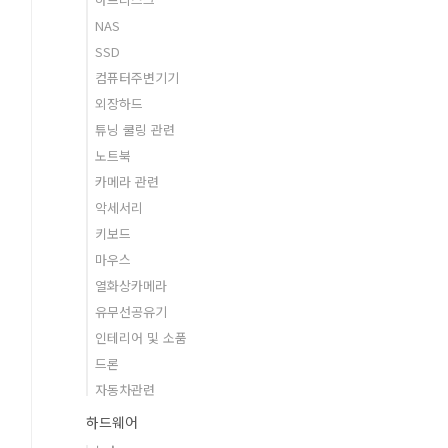
NAS
SSD
컴퓨터주변기기
외장하드
튜닝 쿨링 관련
노트북
카메라 관련
악세서리
키보드
마우스
열화상카메라
유무선공유기
인테리어 및 소품
드론
자동차관련
하드웨어