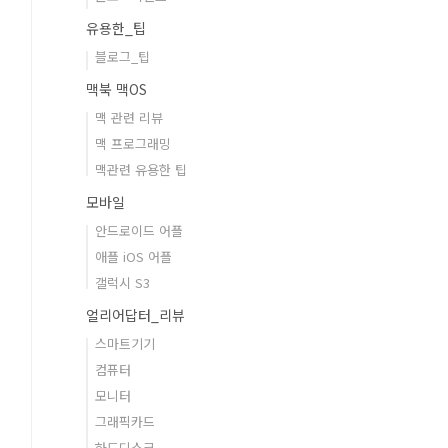
유용한_팁
블로그_팁
맥북 맥OS
맥 관련 리뷰
맥 프로그래밍
맥관련 유용한 팁
모바일
안드로이드 어플
애플 iOS 어플
갤럭시 S3
얼리어답터_리뷰
스마트기기
컴퓨터
모니터
그래픽카드
하드디스크