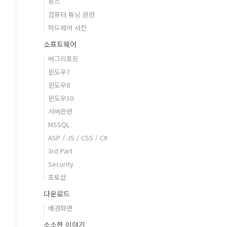
뉴스
컴퓨터 튜닝 관련
하드웨어 사전
소프트웨어
버그리포트
윈도우7
윈도우8
윈도우10
서버관련
MSSQL
ASP / JS / CSS / C#
3rd Part
Security
포토샵
다운로드
배경화면
소소한 이야기