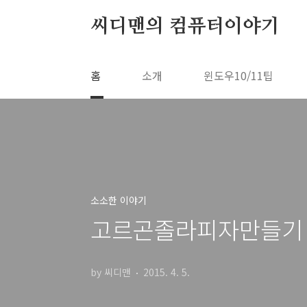
본문 바로가기
씨디맨의 컴퓨터이야기
홈
소개
윈도우10/11팁
소소한 이야기
고르곤졸라피자만들기 
by 씨디맨
2015. 4. 5.