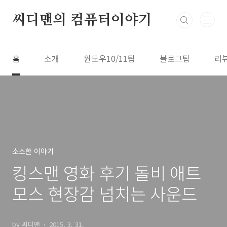
본문 바로가기
씨디맨의 컴퓨터이야기
홈
소개
윈도우10/11팁
블로그팁
리
소소한 이야기
킹스맨 영화 후기 돌비 애트
모스 현장감 넘치는 사운드
by 씨디맨
2015. 3. 31.