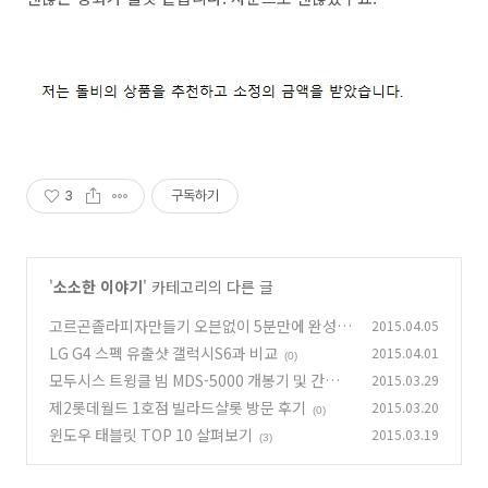
3
구독하기
'
소소한 이야기
' 카테고리의 다른 글
고르곤졸라피자만들기 오븐없이 5분만에 완성
2015.04.05
LG G4 스펙 유출샷 갤럭시S6과 비교
2015.04.01
(3)
(0)
모두시스 트윙클 빔 MDS-5000 개봉기 및 간단
2015.03.29
사용기
제2롯데월드 1호점 빌라드샬롯 방문 후기
2015.03.20
(1)
(0)
윈도우 태블릿 TOP 10 살펴보기
2015.03.19
(3)