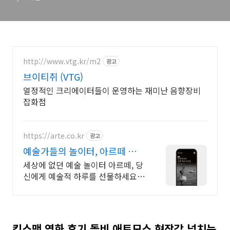
http://www.vtg.kr/m2
광고
브이티쥐 (VTG)
열정적인 크리에이터들이 운영하는 재미난 음향장비
잡화점
https://arte.co.kr
광고
예술가들의 놀이터, 아르떼 대한
민국 문화예술 플랫폼
세상에 없던 예술 놀이터 아르떼, 당
신에게 예술적 하루를 선물하세요
클래식과 미술, 연극과 영화와 문학
까지 누구나 칼럼니스트가 될 수 있
습니다.
킹스맨 영화 후기 돌비 애트모스 현장감 넘치는