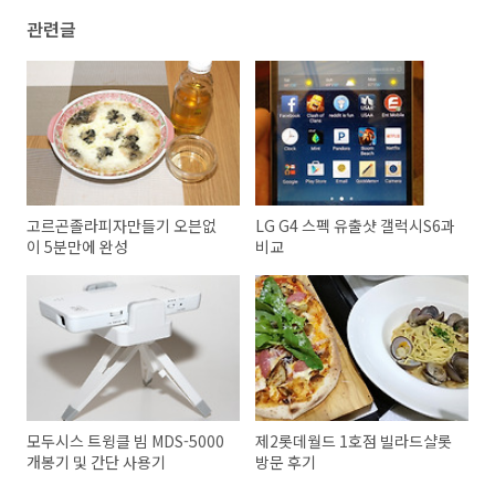
관련글
고르곤졸라피자만들기 오븐없
LG G4 스펙 유출샷 갤럭시S6과
이 5분만에 완성
비교
모두시스 트윙클 빔 MDS-5000
제2롯데월드 1호점 빌라드샬롯
개봉기 및 간단 사용기
방문 후기