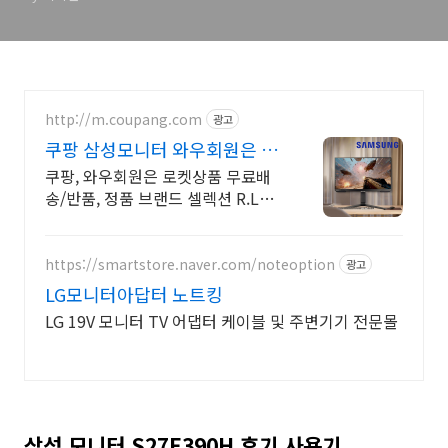
http://m.coupang.com
광고
쿠팡 삼성모니터 와우회원은 무
제한 무료배송
쿠팡, 와우회원은 로켓상품 무료배
송/반품, 정품 브랜드 셀렉션 R.LUX
입점. 꼭 필요한 제품은 쿠팡에서 더
저렴하게, 로켓배송으로 더 빠르게!
https://smartstore.naver.com/noteoption
광고
LG모니터아답터 노트킹
LG 19V 모니터 TV 어댑터 케이블 및 주변기기 전문몰
삼성 모니터 S27E390H 후기 사용기