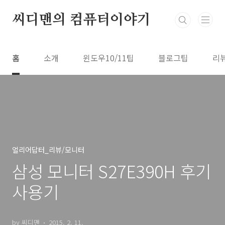
본문 바로가기
씨디맨의 컴퓨터이야기
홈
소개
윈도우10/11팁
블로그팁
리
얼리어답터_리뷰/모니터
삼성 모니터 S27E390H 후기
사용기
by 씨디맨
2015. 2. 11.