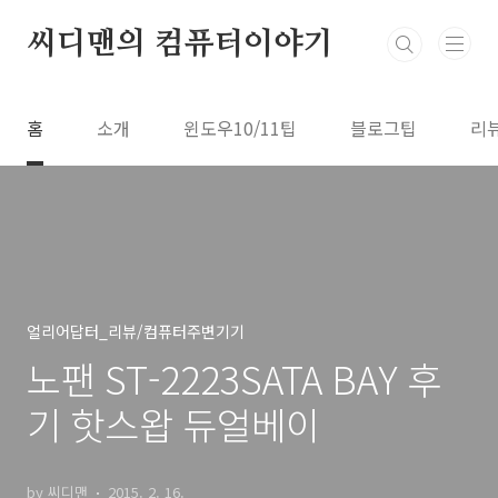
본문 바로가기
씨디맨의 컴퓨터이야기
홈
소개
윈도우10/11팁
블로그팁
리
얼리어답터_리뷰/컴퓨터주변기기
노팬 ST-2223SATA BAY 후
기 핫스왑 듀얼베이
by 씨디맨
2015. 2. 16.