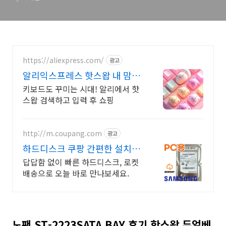
https://aliexpress.com/
광고
알리익스프레스 핫스왑 내 맘에
쏙드는 오늘의 특가
키보드도 꾸미는 시대! 알리에서 핫
스왑 검색하고 입력 후 쇼핑
http://m.coupang.com
광고
하드디스크 쿠팡 간편한 설치,
뛰어난 휴대성
답답함 없이 빠른 하드디스크, 로켓
배송으로 오늘 바로 만나보세요.
노팬 ST-2223SATA BAY 후기 핫스왑 듀얼베