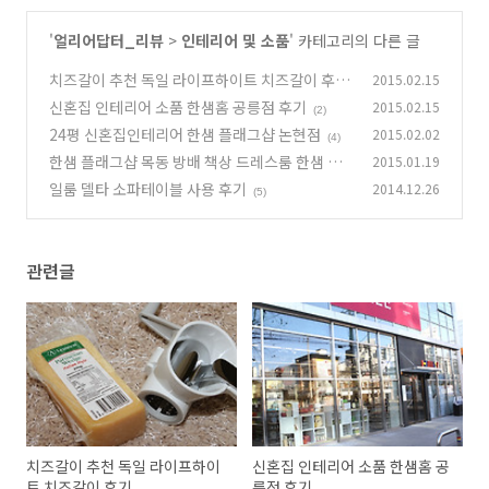
'
얼리어답터_리뷰
>
인테리어 및 소품
' 카테고리의 다른 글
치즈갈이 추천 독일 라이프하이트 치즈갈이 후기
2015.02.15
신혼집 인테리어 소품 한샘홈 공릉점 후기
2015.02.15
(2)
(2)
24평 신혼집인테리어 한샘 플래그샵 논현점
2015.02.02
(4)
한샘 플래그샵 목동 방배 책상 드레스룸 한샘 플
2015.01.19
래그샵 후기
일룸 델타 소파테이블 사용 후기
2014.12.26
(0)
(5)
관련글
치즈갈이 추천 독일 라이프하이
신혼집 인테리어 소품 한샘홈 공
트 치즈갈이 후기
릉점 후기