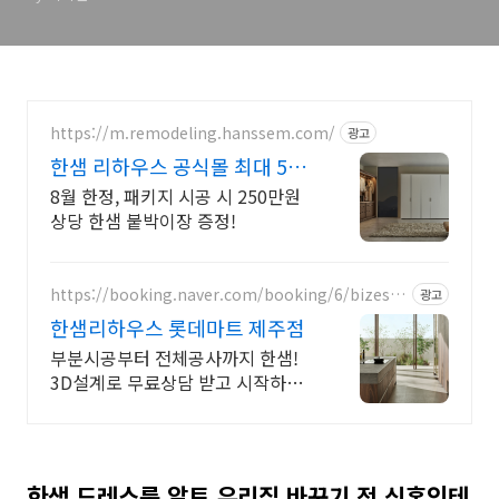
https://m.remodeling.hanssem.com/
광고
한샘 리하우스 공식몰 최대 500
만원 혜택
8월 한정, 패키지 시공 시 250만원
상당 한샘 붙박이장 증정!
https://booking.naver.com/booking/6/bizes/5
광고
89917
한샘리하우스 롯데마트 제주점
부분시공부터 전체공사까지 한샘!
3D설계로 무료상담 받고 시작하세
요!
한샘 드레스룸 알토 우리집 바꾸기 전 신혼인테