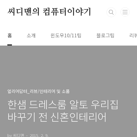
본문 바로가기
씨디맨의 컴퓨터이야기
홈
소개
윈도우10/11팁
블로그팁
리
얼리어답터_리뷰/인테리어 및 소품
한샘 드레스룸 알토 우리집
바꾸기 전 신혼인테리어
by 씨디맨
2015. 2. 9.