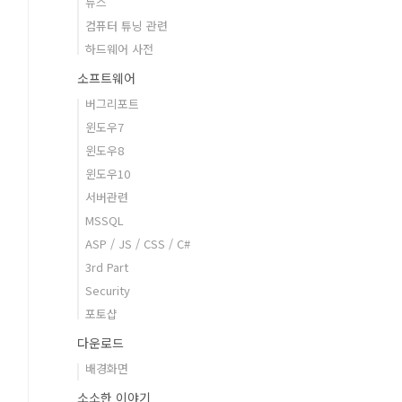
뉴스
컴퓨터 튜닝 관련
하드웨어 사전
소프트웨어
버그리포트
윈도우7
윈도우8
윈도우10
서버관련
MSSQL
ASP / JS / CSS / C#
3rd Part
Security
포토샵
다운로드
배경화면
소소한 이야기