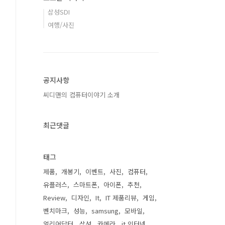
삼성SDI
여행/사진
공지사항
씨디맨의 컴퓨터이야기 소개
최근댓글
태그
제품
개봉기
이벤트
사진
컴퓨터
유플러스
스마트폰
아이폰
추천
Review
디자인
It
IT 제품리뷰
게임
벤치마크
성능
samsung
모바일
얼리어답터
삼성
카메라
it 인터넷