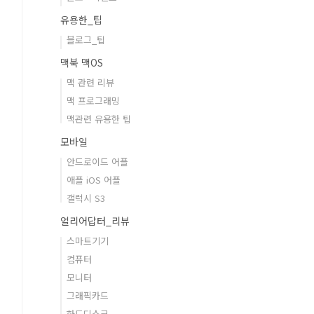
유용한_팁
블로그_팁
맥북 맥OS
맥 관련 리뷰
맥 프로그래밍
맥관련 유용한 팁
모바일
안드로이드 어플
애플 iOS 어플
갤럭시 S3
얼리어답터_리뷰
스마트기기
컴퓨터
모니터
그래픽카드
하드디스크