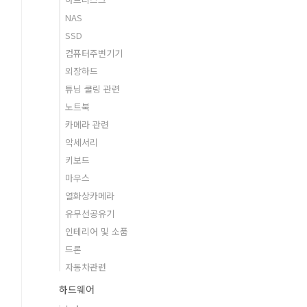
NAS
SSD
컴퓨터주변기기
외장하드
튜닝 쿨링 관련
노트북
카메라 관련
악세서리
키보드
마우스
열화상카메라
유무선공유기
인테리어 및 소품
드론
자동차관련
하드웨어