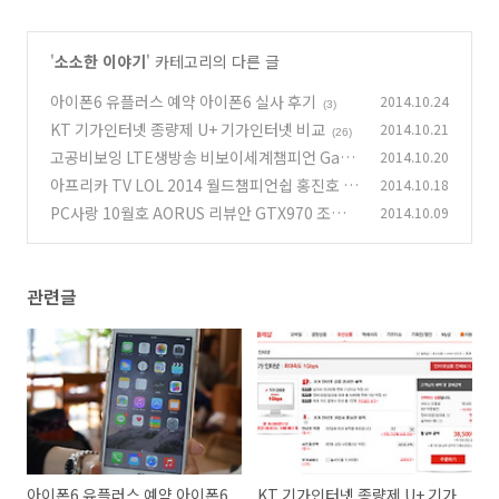
'
소소한 이야기
' 카테고리의 다른 글
아이폰6 유플러스 예약 아이폰6 실사 후기
2014.10.24
(3)
KT 기가인터넷 종량제 U+ 기가인터넷 비교
2014.10.21
(26)
고공비보잉 LTE생방송 비보이세계챔피언 Gam
2014.10.20
blerz Crew
아프리카 TV LOL 2014 월드챔피언쉽 홍진호 B
2014.10.18
(1)
J 로이조
PC사랑 10월호 AORUS 리뷰안 GTX970 조텍 C
2014.10.09
(2)
I320
(2)
관련글
아이폰6 유플러스 예약 아이폰6
KT 기가인터넷 종량제 U+ 기가