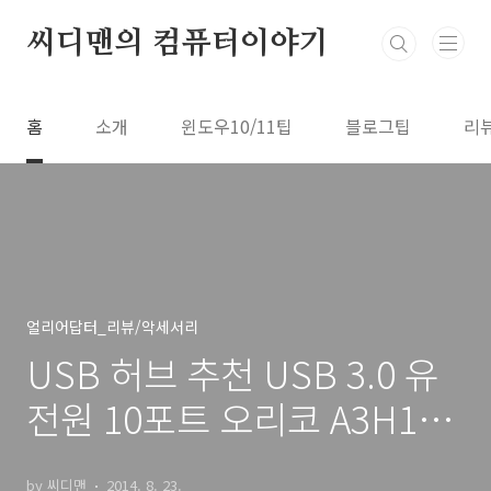
본문 바로가기
씨디맨의 컴퓨터이야기
홈
소개
윈도우10/11팁
블로그팁
리
얼리어답터_리뷰/악세서리
USB 허브 추천 USB 3.0 유
전원 10포트 오리코 A3H10
후기
by 씨디맨
2014. 8. 23.