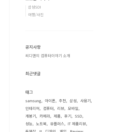
삼성SDI
여행/사진
공지사항
씨디맨의 컴퓨터이야기 소개
최근댓글
태그
samsung
아이폰
추천
삼성
사용기
인테리어
컴퓨터
리뷰
모바일
개봉기
카메라
제품
후기
SSD
성능
노트북
유플러스
IT 제품리뷰
동영상
It
디자인
게임
Review