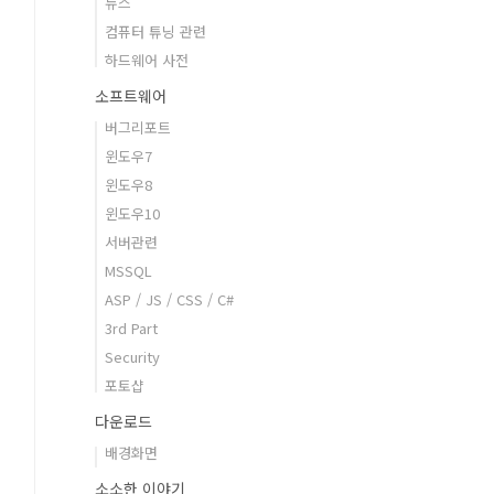
뉴스
컴퓨터 튜닝 관련
하드웨어 사전
소프트웨어
버그리포트
윈도우7
윈도우8
윈도우10
서버관련
MSSQL
ASP / JS / CSS / C#
3rd Part
Security
포토샵
다운로드
배경화면
소소한 이야기