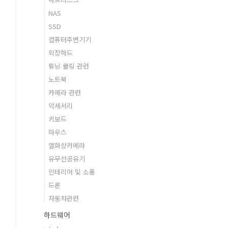
NAS
SSD
컴퓨터주변기기
외장하드
튜닝 쿨링 관련
노트북
카메라 관련
악세서리
키보드
마우스
열화상카메라
유무선공유기
인테리어 및 소품
드론
자동차관련
하드웨어