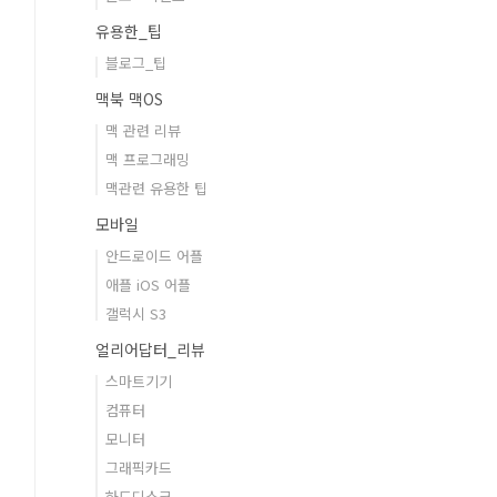
유용한_팁
블로그_팁
맥북 맥OS
맥 관련 리뷰
맥 프로그래밍
맥관련 유용한 팁
모바일
안드로이드 어플
애플 iOS 어플
갤럭시 S3
얼리어답터_리뷰
스마트기기
컴퓨터
모니터
그래픽카드
하드디스크