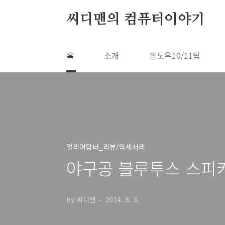
본문 바로가기
씨디맨의 컴퓨터이야기
홈
소개
윈도우10/11팁
얼리어답터_리뷰/악세서리
야구공 블루투스 스피커
by 씨디맨
2014. 8. 3.