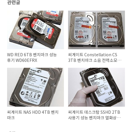
관련글
WD RED 6TB 벤치마크 성능
씨게이트 Constellation CS
후기 WD60EFRX
3TB 벤치마크 소음 전력소모량
발열
씨게이트 NAS HDD 4TB 벤치
씨게이트 데스크탑 SSHD 2TB
마크
사용기 성능 벤치마크 열화상사
진