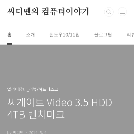
본문 바로가기
씨디맨의 컴퓨터이야기
홈
소개
윈도우10/11팁
블로그팁
리
얼리어답터_리뷰/하드디스크
씨게이트 Video 3.5 HDD
4TB 벤치마크
by 씨디맨
2014. 5. 4.