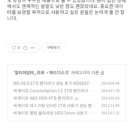
에서도 젠체적인 발열도 낮은 점도 괜찮았네요. 중요한 데이
터를 보관할 목적으로 사용하고 싶은 분들은 눈여겨 볼 만 합
니다.
3
구독하기
'
얼리어답터_리뷰
>
하드디스크
' 카테고리의 다른 글
WD RED 6TB 벤치마크 성능 후기 WD60EFRX
2014.09.06
씨게이트 Constellation CS 3TB 벤치마크 소
2014.07.20
(2)
음 전력소모량 발열
씨게이트 NAS HDD 4TB 벤치마크
2014.05.02
(0)
(8)
씨게이트 데스크탑 SSHD 2TB 사용기 성능 벤치
2013.11.05
마크 열화상사진
씨게이트 랩탑 울트라씬 HDD 5mm 사용기 벤
2013.07.21
(15)
치마크
(2)