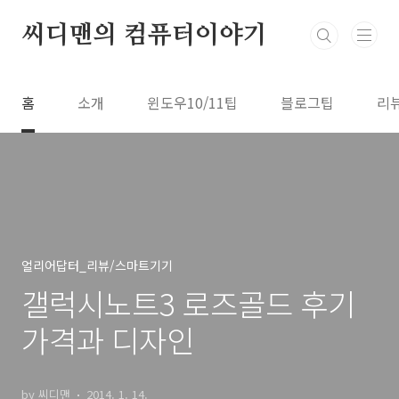
본문 바로가기
씨디맨의 컴퓨터이야기
홈
소개
윈도우10/11팁
블로그팁
리
얼리어답터_리뷰/스마트기기
갤럭시노트3 로즈골드 후기
가격과 디자인
by 씨디맨
2014. 1. 14.