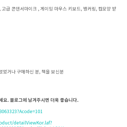
 고급 콘덴서마이크 , 게이밍 마우스 키보드, 벙커링, 컵모양 받
 구매하셨었거나 구매하신 분, 책을 보신분
주세요. 블로그에 남겨주시면 더욱 좋습니다.
/8063323?Acode=101
duct/detailViewKor.laf?