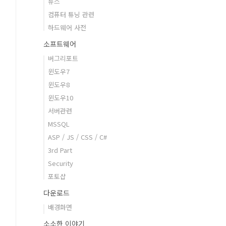
뉴스
컴퓨터 튜닝 관련
하드웨어 사전
소프트웨어
버그리포트
윈도우7
윈도우8
윈도우10
서버관련
MSSQL
ASP / JS / CSS / C#
3rd Part
Security
포토샵
다운로드
배경화면
소소한 이야기