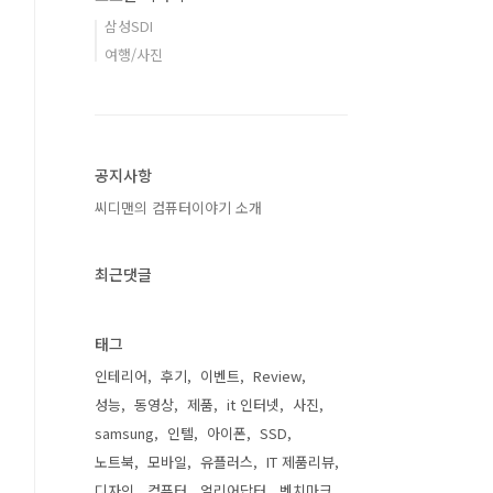
삼성SDI
여행/사진
공지사항
씨디맨의 컴퓨터이야기 소개
최근댓글
태그
인테리어
후기
이벤트
Review
성능
동영상
제품
it 인터넷
사진
samsung
인텔
아이폰
SSD
노트북
모바일
유플러스
IT 제품리뷰
디자인
컴퓨터
얼리어답터
벤치마크