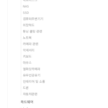
NAS
SSD
컴퓨터주변기기
외장하드
튜닝 쿨링 관련
노트북
카메라 관련
악세서리
키보드
마우스
열화상카메라
유무선공유기
인테리어 및 소품
드론
자동차관련
하드웨어