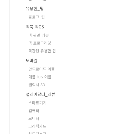
유용한_팁
블로그_팁
맥북 맥OS
맥 관련 리뷰
맥 프로그래밍
맥관련 유용한 팁
모바일
안드로이드 어플
애플 iOS 어플
갤럭시 S3
얼리어답터_리뷰
스마트기기
컴퓨터
모니터
그래픽카드
하드디스크