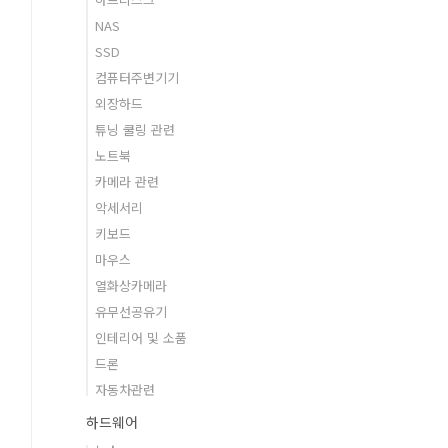
NAS
SSD
컴퓨터주변기기
외장하드
튜닝 쿨링 관련
노트북
카메라 관련
악세서리
키보드
마우스
열화상카메라
유무선공유기
인테리어 및 소품
드론
자동차관련
하드웨어