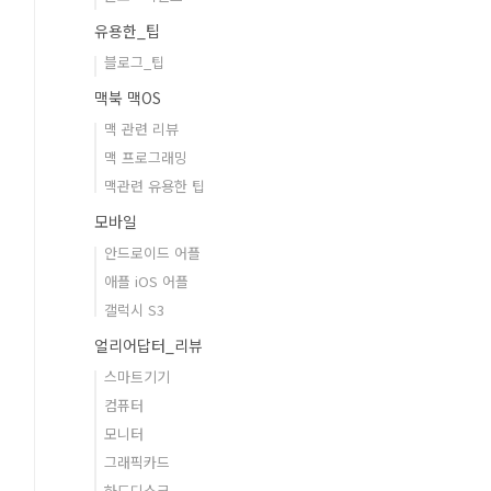
유용한_팁
블로그_팁
맥북 맥OS
맥 관련 리뷰
맥 프로그래밍
맥관련 유용한 팁
모바일
안드로이드 어플
애플 iOS 어플
갤럭시 S3
얼리어답터_리뷰
스마트기기
컴퓨터
모니터
그래픽카드
하드디스크