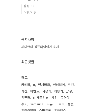
삼성SDI
여행/사진
공지사항
씨디맨의 컴퓨터이야기 소개
최근댓글
태그
카메라
It
벤치마크
인테리어
추천
사진
이벤트
사용기
개봉기
삼성
컴퓨터
IT 제품리뷰
게임
동영상
후기
samsung
리뷰
노트북
성능
얼리어답터
스마트폰
유플러스