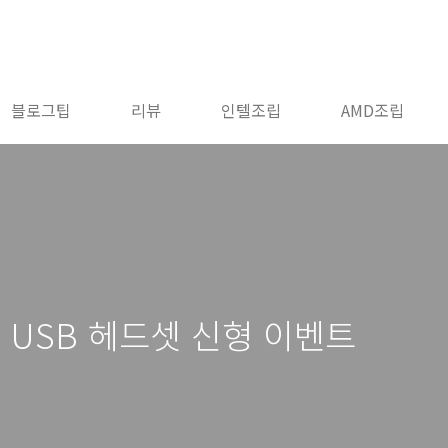
블로그팁
리뷰
인텔조립
AMD조립
0 USB 헤드셋 신형 이벤트