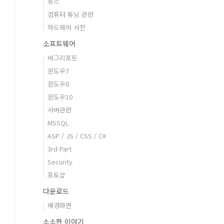
뉴스
컴퓨터 튜닝 관련
하드웨어 사전
소프트웨어
버그리포트
윈도우7
윈도우8
윈도우10
서버관련
MSSQL
ASP / JS / CSS / C#
3rd Part
Security
포토샵
다운로드
배경화면
소소한 이야기