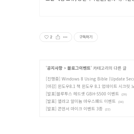
2
구독하기
'
공지사항
>
블로그이벤트
' 카테고리의 다른 글
[진행중] Windows 8 Using Bible (Update S
[마감] 윈도우8.1 책 윈도우 8.1 업데이트 시크릿
[발표]블루투스 헤드셋 GBH-S500 이벤트
(26)
[발표] 엘라고 알미늄 마우스패드 이벤트
(34)
[발표] 콘덴서 마이크 이벤트 3종
(22)