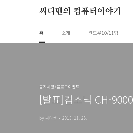
본문 바로가기
씨디맨의 컴퓨터이야기
홈
소개
윈도우10/11팁
공지사항/블로그이벤트
[발표]컴소닉 CH-900
by 씨디맨
2013. 11. 25.