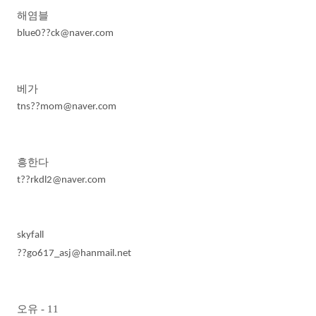
해염블
blue0??ck@naver.com
베가
tns??mom@naver.com
흥한다
t??rkdl2@naver.com
skyfall
??go617_asj@hanmail.net
오유
- 11