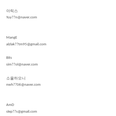
아릭스
Yuy??n@naver.com
MangE
alzlak??tm95@gmail.com
Bits
sim??ol@naver.com
소울하모니
nwh??06@naver.com
AmD
slep??s@gmail.com