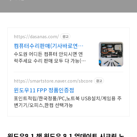
https://dasanas.com/
광고
컴퓨터수리판매(기사바로연결)
연중무휴 수리기사 바로 연결
수도권 어디든 컴퓨터 안되시면 연
락주세요 수리 판매 모두 다 가능(새
벽가능) 주간 야갼 새벽 모두 출장
및 센터 방문 가능합니다.늘 열려있
는 다산AS 입니다.
https://smartstore.naver.com/sbcore
광고
윈도우11 FPP 정품인증점
포인트적립/한국정품/PC,노트북 USB설치/게임용 주
변기기/오피스,한컴 선택가능
윈도우8.1 책 윈도우 8.1 업데이트 시크릿 노