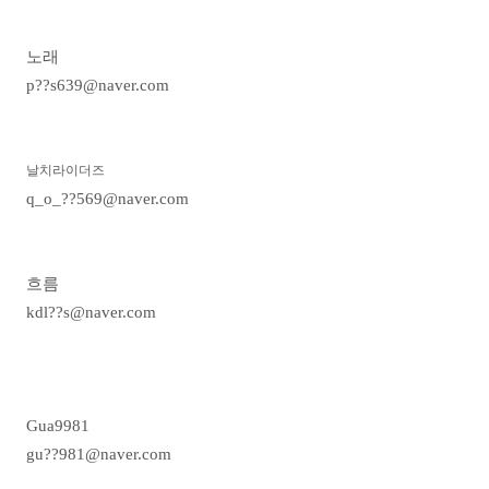
노래
p??s639@naver.com
날치라이더즈
q_o_??569@naver.com
흐름
kdl??s@naver.com
Gua9981
gu??981@naver.com