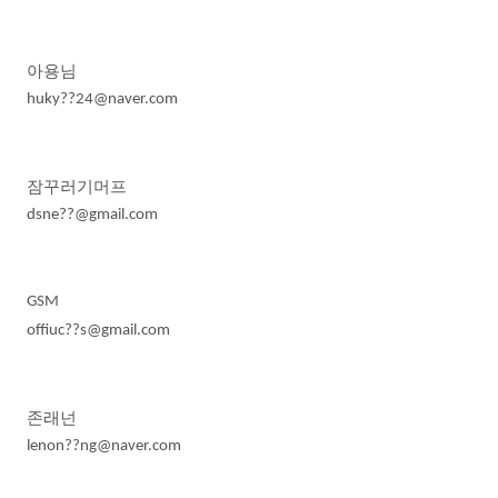
아용님
huky??24@naver.com
잠꾸러기머프
dsne??@gmail.com
GSM
offiuc??s@gmail.com
존래넌
lenon??ng@naver.com