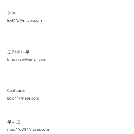
인빠
lsyl??a@naver.com
도감빈나무
binna??o@gmail.com
Centaures
lgxc??@nate.com
무사모
mus??o33@naver.com