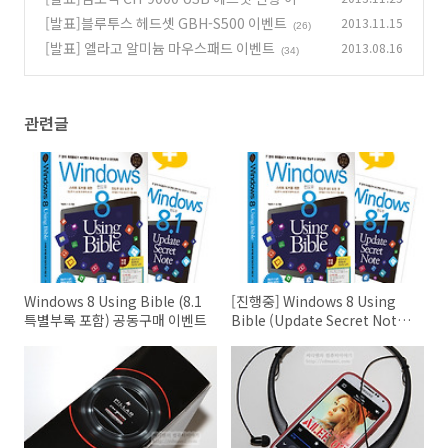
[발표]블루투스 헤드셋 GBH-S500 이벤트
2013.11.15
(33)
(26)
[발표] 엘라고 알미늄 마우스패드 이벤트
2013.08.16
(34)
관련글
Windows 8 Using Bible (8.1
[진행중] Windows 8 Using
특별부록 포함) 공동구매 이벤트
Bible (Update Secret Note)
후기 이벤트