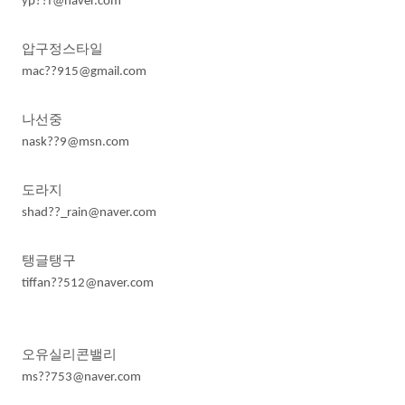
yp??f@naver.com
압구정스타일
mac??915@gmail.com
나선중
nask??9@msn.com
도라지
shad??_rain@naver.com
탱글탱구
tiffan??512@naver.com
오유실리콘밸리
ms??753@naver.com