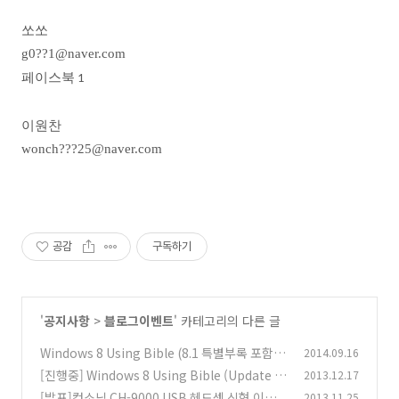
쏘쏘
g0??1@naver.com
페이스북
1
이원찬
wonch???25@naver.com
공감
구독하기
'
공지사항
>
블로그이벤트
' 카테고리의 다른 글
Windows 8 Using Bible (8.1 특별부록 포함)
2014.09.16
공동구매 이벤트
[진행중] Windows 8 Using Bible (Update S
2013.12.17
(6)
ecret Note) 후기 이벤트
[발표]컴소닉 CH-9000 USB 헤드셋 신형 이벤트
2013.11.25
(64)