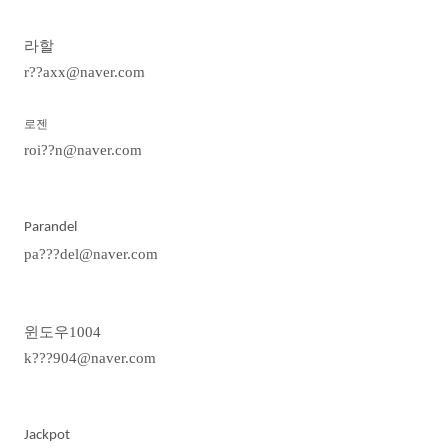
라할
r??axx@naver.com
로젠
roi??n@naver.com
Parandel
pa???del@naver.com
윈도우
1004
k???904@naver.com
Jackpot