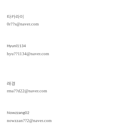
타카라이
0r??s@naver.com
Hyuni1134
hyu??1134@naver.com
래경
rma??d22@naver.com
Nowzzang02
nowzzan??2@naver.com