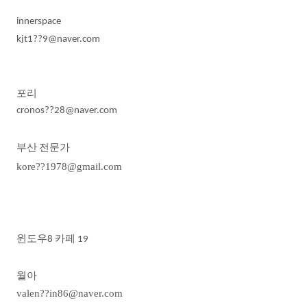
innerspace
kjt1??9@naver.com
포리
cronos??28@naver.com
부산
전문가
kore??1978@gmail.com
윈도우
카페
8
19
월아
valen??in86@naver.com