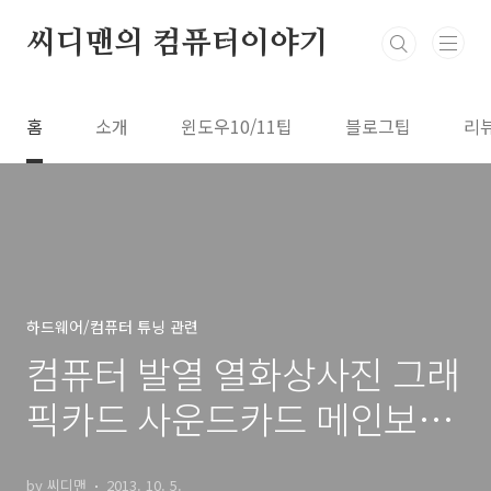
본문 바로가기
씨디맨의 컴퓨터이야기
홈
소개
윈도우10/11팁
블로그팁
리
하드웨어/컴퓨터 튜닝 관련
컴퓨터 발열 열화상사진 그래
픽카드 사운드카드 메인보드
발열
by 씨디맨
2013. 10. 5.