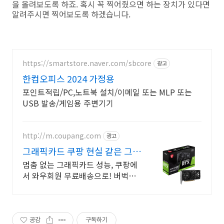
을 올려보도록 하죠. 혹시 꼭 찍어줬으면 하는 장치가 있다면
알려주시면 찍어보도록 하겠습니다.
https://smartstore.naver.com/sbcore
광고
한컴오피스 2024 가정용
포인트적립/PC,노트북 설치/이메일 또는 MLP 또는
USB 발송/게임용 주변기기
http://m.coupang.com
광고
그래픽카드 쿠팡 현실 같은 그래
픽 퀄리티
멈춤 없는 그래픽카드 성능, 쿠팡에
서 와우회원 무료배송으로! 버벅이
는 화면은 이제 그만! 로켓배송으로
쾌적하게 즐겨요.
공감
구독하기