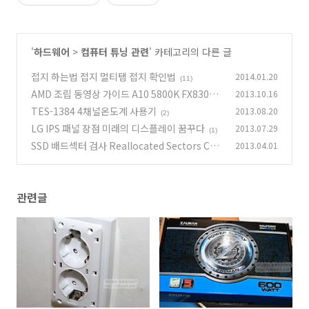
'
하드웨어
>
컴퓨터 튜닝 관련
' 카테고리의 다른 글
접지 하는법 접지 멀티탭 접지 확인법
2014.01.20
(11)
AMD 조립 동영상 가이드 A10 5800K FX8300
2013.10.16
조립
TES-1384 4채널온도계 사용기
2013.08.20
(25)
(2)
LG IPS 패널 장점 미래의 디스플레이 꿈꾸다
2013.07.29
(1)
SSD 배드섹터 검사 Reallocated Sectors Cou
2013.04.01
nt
(19)
관련글