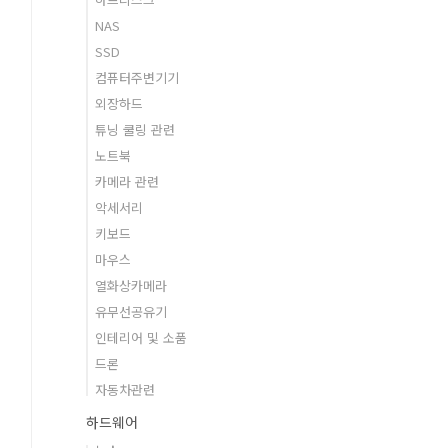
NAS
SSD
컴퓨터주변기기
외장하드
튜닝 쿨링 관련
노트북
카메라 관련
악세서리
키보드
마우스
열화상카메라
유무선공유기
인테리어 및 소품
드론
자동차관련
하드웨어