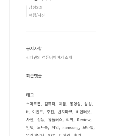
삼성SDI
여행/사진
공지사항
씨디맨의 컴퓨터이야기 소개
최근댓글
태그
스마트폰
컴퓨터
제품
동영상
삼성
It
이벤트
추천
벤치마크
it 인터넷
사진
성능
유플러스
리뷰
Review
인텔
노트북
게임
samsung
모바일
얼리어답터
SSD
디자인
후기