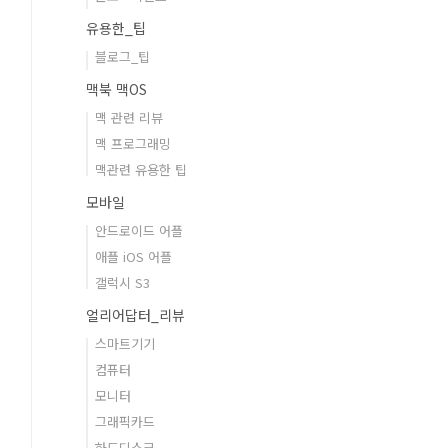
유용한_팁
블로그_팁
맥북 맥OS
맥 관련 리뷰
맥 프로그래밍
맥관련 유용한 팁
모바일
안드로이드 어플
애플 iOS 어플
갤럭시 S3
얼리어답터_리뷰
스마트기기
컴퓨터
모니터
그래픽카드
하드디스크