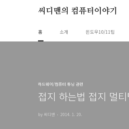
본문 바로가기
씨디맨의 컴퓨터이야기
홈
소개
윈도우10/11팁
하드웨어/컴퓨터 튜닝 관련
접지 하는법 접지 멀티
by 씨디맨
2014. 1. 20.