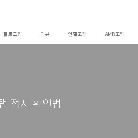
블로그팁
리뷰
인텔조립
AMD조립
탭 접지 확인법