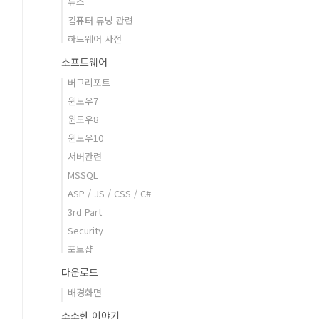
뉴스
컴퓨터 튜닝 관련
하드웨어 사전
소프트웨어
버그리포트
윈도우7
윈도우8
윈도우10
서버관련
MSSQL
ASP / JS / CSS / C#
3rd Part
Security
포토샵
다운로드
배경화면
소소한 이야기