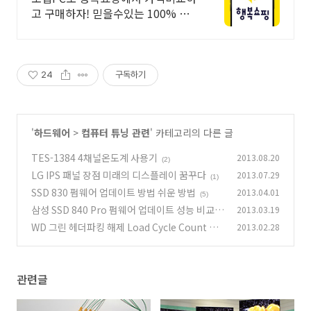
고 구매하자! 믿을수있는 100% 매
매보호 전문가의 실시간 조립PC 상
담도 받고, 행복쇼핑 특가 상품도 지
금 만나 보세요
24
구독하기
'
하드웨어
>
컴퓨터 튜닝 관련
' 카테고리의 다른 글
TES-1384 4채널온도계 사용기
2013.08.20
(2)
LG IPS 패널 장점 미래의 디스플레이 꿈꾸다
2013.07.29
(1)
SSD 830 펌웨어 업데이트 방법 쉬운 방법
2013.04.01
(5)
삼성 SSD 840 Pro 펌웨어 업데이트 성능 비교
2013.03.19
WD 그린 헤더파킹 해제 Load Cycle Count wd
2013.02.28
(13)
idle3
(61)
관련글