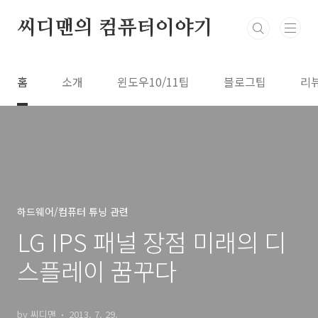
본문 바로가기
씨디맨의 컴퓨터이야기
홈
소개
윈도우10/11팁
블로그팁
리
하드웨어/컴퓨터 튜닝 관련
LG IPS 패널 장점 미래의 디
스플레이 꿈꾸다
by 씨디맨
2013. 7. 29.