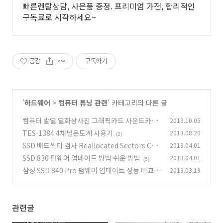
빠른렌탈상담, 사은품 증정. 프리미엄 가전, 합리적인
구독료로 시작하세요~
공감
구독하기
'
하드웨어
>
컴퓨터 튜닝 관련
' 카테고리의 다른 글
컴퓨터 발열 열화상사진 그래픽카드 사운드카드
2013.10.05
메인보드 발열
TES-1384 4채널온도계 사용기
2013.08.20
(2)
(2)
SSD 배드섹터 검사 Reallocated Sectors Cou
2013.04.01
nt
SSD 830 펌웨어 업데이트 방법 쉬운 방법
2013.04.01
(19)
(5)
삼성 SSD 840 Pro 펌웨어 업데이트 성능 비교
2013.03.19
(13)
관련글