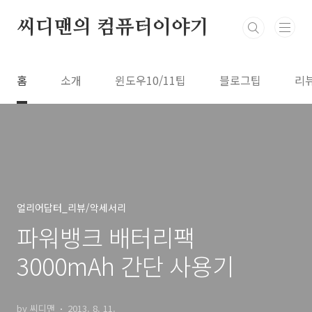
본문 바로가기
씨디맨의 컴퓨터이야기
홈
소개
윈도우10/11팁
블로그팁
리
얼리어답터_리뷰/악세서리
파워뱅크 배터리팩
3000mAh 간단 사용기
by 씨디맨
2013. 8. 11.