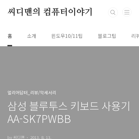
본문 바로가기
씨디맨의 컴퓨터이야기
홈
소개
윈도우10/11팁
블로그팁
리
얼리어답터_리뷰/악세서리
삼성 블루투스 키보드 사용기
AA-SK7PWBB
by 씨디맨
2013. 8. 13.