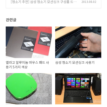
2 III 후기
[청소기 추천] 삼성 청소기 모션싱크 구성품 드라
2013.08.02
(17)
이빙
(9)
관련글
엘라고 알루미늄 마우스 패드 사
삼성 청소기 모션싱크 사용기
용기 5가지 색상