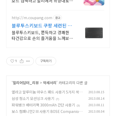
보드 검색하고 알리에서 취향대로
골라요
http://m.coupang.com
광고
블루투스키보드 쿠팡 세련된 디
자인 편의성까지
블루투스키보드, 쫀득하고 경쾌한
타건감으로 손의 즐거움을 느껴보세
요.
1
구독하기
'
얼리어답터_리뷰
>
악세서리
' 카테고리의 다른 글
엘라고 알루미늄 마우스 패드 사용기 5가지 색상
2013.08.15
삼성 청소기 모션싱크 사용기
2013.08.14
(3)
(7)
파워뱅크 배터리팩 3000mAh 간단 사용기
2013.08.11
(3)
보스 컴패니언2 III 사용기 BOSE Companion
2013.08.04