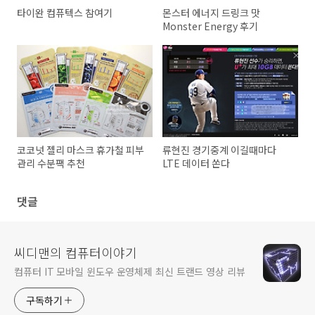
타이완 컴퓨텍스 참여기
몬스터 에너지 드링크 맛
Monster Energy 후기
코코넛 젤리 마스크 휴가철 피부
류현진 경기중계 이길때마다
관리 수분팩 추천
LTE 데이터 쏜다
댓글
씨디맨의 컴퓨터이야기
컴퓨터 IT 모바일 윈도우 운영체제 최신 트랜드 영상 리뷰
구독하기