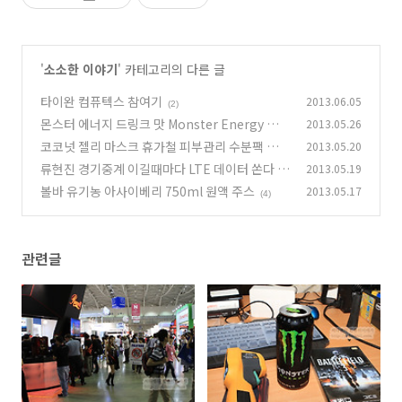
'
소소한 이야기
' 카테고리의 다른 글
타이완 컴퓨텍스 참여기
2013.06.05
(2)
몬스터 에너지 드링크 맛 Monster Energy 후기
2013.05.26
코코넛 젤리 마스크 휴가철 피부관리 수분팩 추천
2013.05.20
(1)
류현진 경기중계 이길때마다 LTE 데이터 쏜다
2013.05.19
(12)
볼바 유기농 아사이베리 750ml 원액 주스
2013.05.17
(0)
(4)
관련글