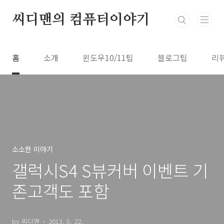
본문 바로가기
씨디맨의 컴퓨터이야기
홈
소개
윈도우10/11팁
블로그팁
리
소소한 이야기
갤럭시S4 S뷰커버 이벤트 기
존고객도 포함
by 씨디맨
2013. 5. 22.