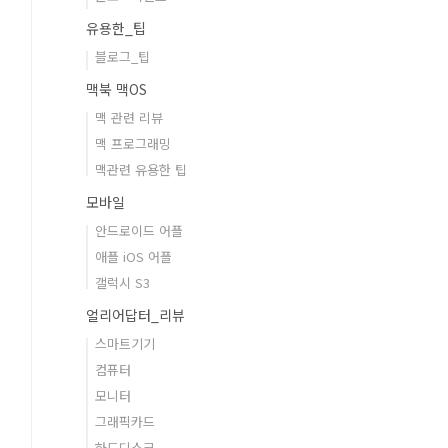
유용한_팁
블로그_팁
맥북 맥OS
맥 관련 리뷰
맥 프로그래밍
맥관련 유용한 팁
모바일
안드로이드 어플
애플 iOS 어플
갤럭시 S3
얼리어답터_리뷰
스마트기기
컴퓨터
모니터
그래픽카드
하드디스크