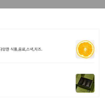
다양한 식품,음료,스낵,치즈.
샵