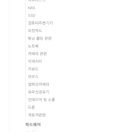
NAS
SSD
컴퓨터주변기기
외장하드
튜닝 쿨링 관련
노트북
카메라 관련
악세서리
키보드
마우스
열화상카메라
유무선공유기
인테리어 및 소품
드론
자동차관련
하드웨어