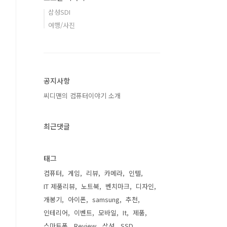
삼성SDI
여행/사진
공지사항
씨디맨의 컴퓨터이야기 소개
최근댓글
태그
컴퓨터
게임
리뷰
카메라
인텔
IT 제품리뷰
노트북
벤치마크
디자인
개봉기
아이폰
samsung
추천
인테리어
이벤트
모바일
It
제품
스마트폰
Review
삼성
SSD