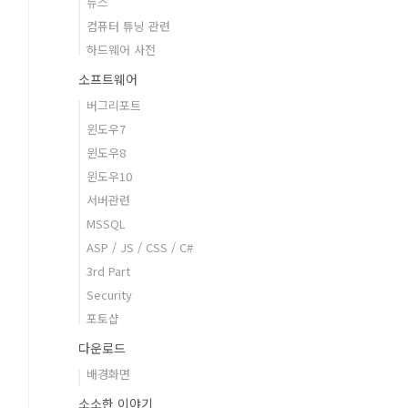
뉴스
컴퓨터 튜닝 관련
하드웨어 사전
소프트웨어
버그리포트
윈도우7
윈도우8
윈도우10
서버관련
MSSQL
ASP / JS / CSS / C#
3rd Part
Security
포토샵
다운로드
배경화면
소소한 이야기