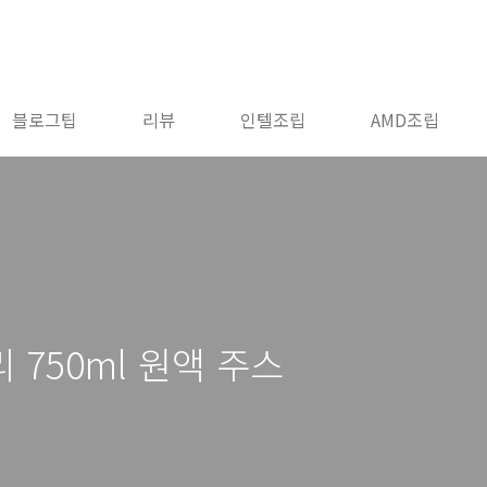
블로그팁
리뷰
인텔조립
AMD조립
750ml 원액 주스