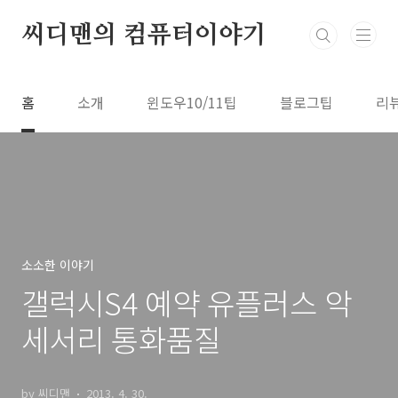
본문 바로가기
씨디맨의 컴퓨터이야기
홈
소개
윈도우10/11팁
블로그팁
리
소소한 이야기
갤럭시S4 예약 유플러스 악
세서리 통화품질
by 씨디맨
2013. 4. 30.