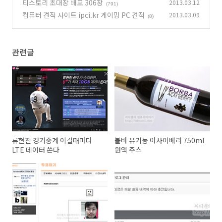
티스토리 초대장 배포 306장
2013.03.12
(791)
컴퓨터 견적 사이트 ipci.kr 게이밍 PC 견적
2013.03.09
(8)
관련글
류현진 경기중계 이길때마다
볼바 유기농 아사이베리 750ml
LTE 데이터 쏜다
원액 주스