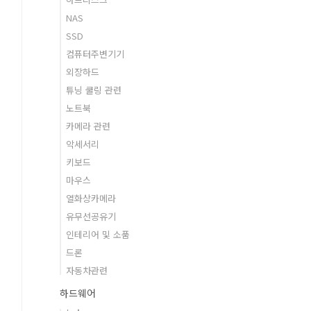
NAS
SSD
컴퓨터주변기기
외장하드
튜닝 쿨링 관련
노트북
카메라 관련
악세서리
키보드
마우스
열화상카메라
유무선공유기
인테리어 및 소품
드론
자동차관련
하드웨어