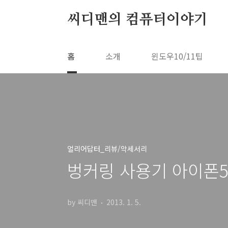
본문 바로가기
씨디맨의 컴퓨터이야기
홈
소개
윈도우10/11팁
얼리어답터_리뷰/악세서리
벙커링 사용기 아이폰
by 씨디맨
2013. 1. 5.