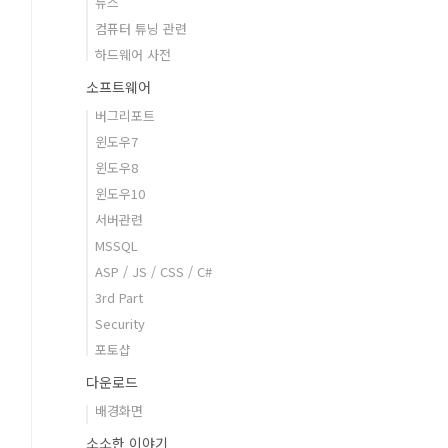
뉴스
컴퓨터 튜닝 관련
하드웨어 사전
소프트웨어
버그리포트
윈도우7
윈도우8
윈도우10
서버관련
MSSQL
ASP / JS / CSS / C#
3rd Part
Security
포토샵
다운로드
배경화면
소소한 이야기