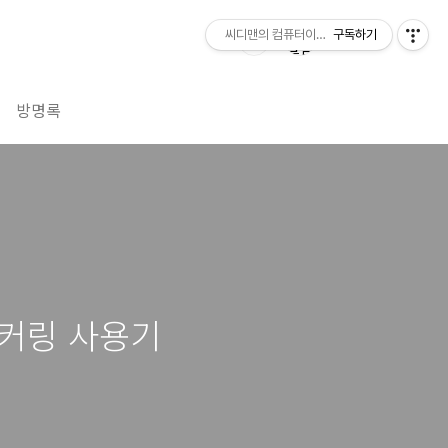
씨디맨의 컴퓨터이야기
구독하기
방명록
벙커링 사용기