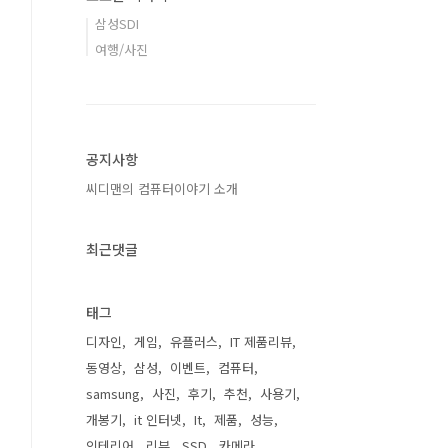
삼성SDI
여행/사진
공지사항
씨디맨의 컴퓨터이야기 소개
최근댓글
태그
디자인
게임
유플러스
IT 제품리뷰
동영상
삼성
이벤트
컴퓨터
samsung
사진
후기
추천
사용기
개봉기
it 인터넷
It
제품
성능
인테리어
리뷰
SSD
카메라