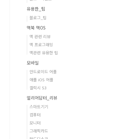
유용한_팁
블로그_팁
맥북 맥OS
맥 관련 리뷰
맥 프로그래밍
맥관련 유용한 팁
모바일
안드로이드 어플
애플 iOS 어플
갤럭시 S3
얼리어답터_리뷰
스마트기기
컴퓨터
모니터
그래픽카드
하드디스크