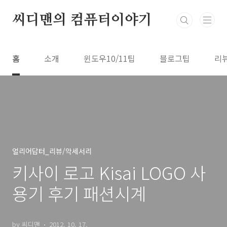
본문 바로가기
씨디맨의 컴퓨터이야기
홈
소개
윈도우10/11팁
블로그팁
리
얼리어답터_리뷰/악세서리
키사이 로고 Kisai LOGO 사
용기 후기 패션시계
by 씨디맨
2012. 10. 17.