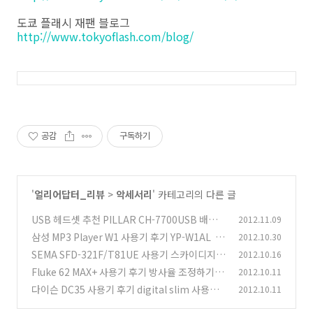
도쿄 플래시 재팬 블로그
http://www.tokyoflash.com/blog/
공감
구독하기
'
얼리어답터_리뷰
>
악세서리
' 카테고리의 다른 글
USB 헤드셋 추천 PILLAR CH-7700USB 배틀
2012.11.09
필드3 USB 해드폰
삼성 MP3 Player W1 사용기 후기 YP-W1AL
2012.10.30
(20)
(1
SEMA SFD-321F/T81UE 사용기 스카이디지털
2012.10.16
3)
슈퍼리더 super speed USB3.0 카드리더기 비
Fluke 62 MAX+ 사용기 후기 방사율 조정하기
2012.10.11
(1
교
(19)
다이슨 DC35 사용기 후기 digital slim 사용시
2012.10.11
1)
간 소음 전력소모량
(4)