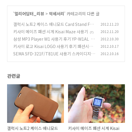
'
얼리어답터_리뷰
>
악세서리
' 카테고리의 다른 글
갤럭시 노트2 케이스 애니모드 Card Stand Foli
2012.11.23
o Case
키사이 메이즈 패션 시계 Kisai Maze 사용기
2012.11.20
(7)
(7)
삼성 MP3 Player W1 사용기 후기 YP-W1AL
2012.10.30
(1
키사이 로고 Kisai LOGO 사용기 후기 패션시계
2012.10.17
3)
SEMA SFD-321F/T81UE 사용기 스카이디지털
2012.10.16
(13)
슈퍼리더 super speed USB3.0 카드리더기 비
교
(19)
관련글
갤럭시 노트2 케이스 애니모드
키사이 메이즈 패션 시계 Kisai