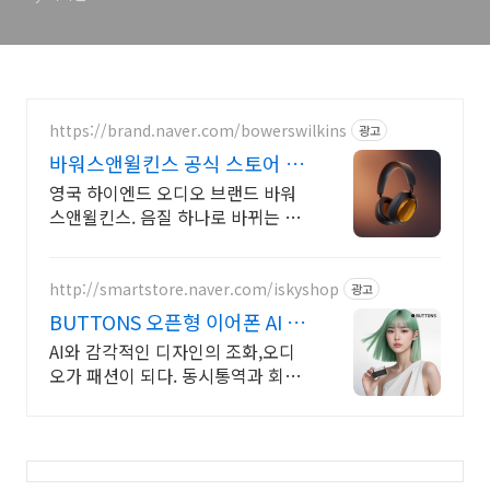
https://brand.naver.com/bowerswilkins
광고
바워스앤윌킨스 공식 스토어 하
이엔드 명품 오디오
영국 하이엔드 오디오 브랜드 바워
스앤윌킨스. 음질 하나로 바뀌는 특
별한 일상
http://smartstore.naver.com/iskyshop
광고
BUTTONS 오픈형 이어폰 AI 오
픈형 블루투스 이어폰
AI와 감각적인 디자인의 조화,오디
오가 패션이 되다. 동시통역과 회의
내용 요약까지