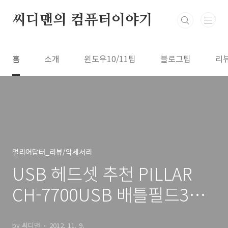
본문 바로가기
씨디맨의 컴퓨터이야기
홈
소개
윈도우10/11팁
블로그팁
리
얼리어답터_리뷰/악세서리
USB 헤드셋 추천 PILLAR
CH-7700USB 배틀필드3
USB 해드폰
by 씨디맨
2012. 11. 9.