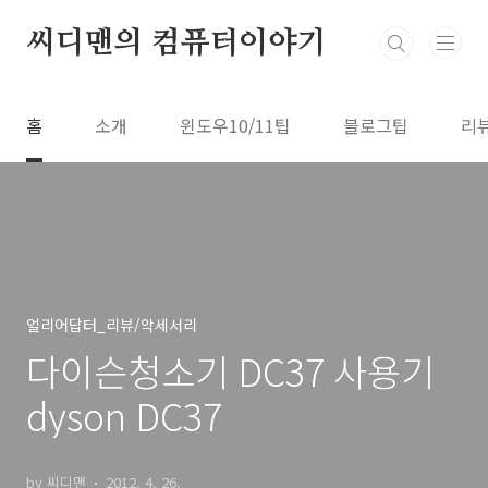
본문 바로가기
씨디맨의 컴퓨터이야기
홈
소개
윈도우10/11팁
블로그팁
리
얼리어답터_리뷰/악세서리
다이슨청소기 DC37 사용기
dyson DC37
by 씨디맨
2012. 4. 26.