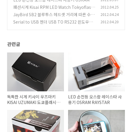
AYSTAR
패션시계 Kisai RPM LED Watch Tokyoflash
2012.04.25
(3)
Japan
JayBird SB2 블루투스 헤드셋 거리에 따른 수신
2012.04.24
(0)
감도
Serial to USB 젠더 USB TO RS232 윈도우7 6
2012.04.20
(4)
4비트 지원
(6)
관련글
독특한 시계 키사이 우즈마키
LED 손전등 오스람 레이스타 사
KISAI UZUMAKI 도쿄플래시재
용기 OSRAM RAYSTAR
팬