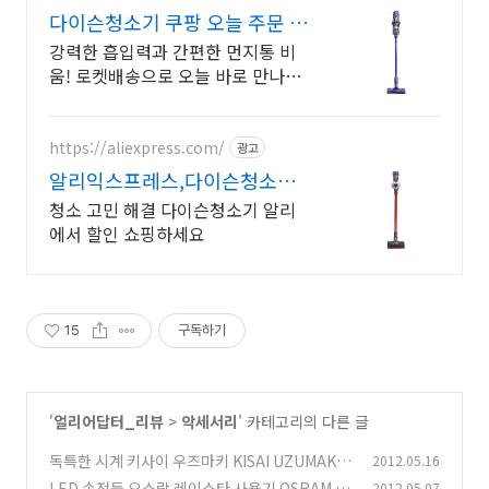
다이슨청소기 쿠팡 오늘 주문 새
벽도착
강력한 흡입력과 간편한 먼지통 비
움! 로켓배송으로 오늘 바로 만나세
요! 와우회원 무료배송, 최대 5% 캐
시적립! 다이슨 청소기 최적가로 구
매하세요!
https://aliexpress.com/
광고
알리익스프레스,다이슨청소기
내 맘에 쏙드는 오늘의 특가
청소 고민 해결 다이슨청소기 알리
에서 할인 쇼핑하세요
15
구독하기
'
얼리어답터_리뷰
>
악세서리
' 카테고리의 다른 글
독특한 시계 키사이 우즈마키 KISAI UZUMAKI
2012.05.16
도쿄플래시재팬
LED 손전등 오스람 레이스타 사용기 OSRAM R
2012.05.07
(5)