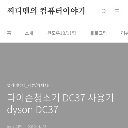
본문 바로가기
씨디맨의 컴퓨터이야기
홈
소개
윈도우10/11팁
블로그팁
리
얼리어답터_리뷰/악세서리
다이슨청소기 DC37 사용기
dyson DC37
by 씨디맨
2012. 4. 26.