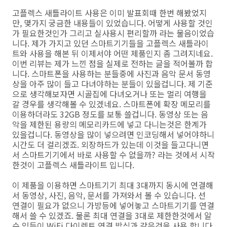
고플렉스 새틀라이트 사용은 이미 발표회때 한번 해봤었지
만, 몇가지 궁금한 내용들이 있었습니다. 어떻게 사용할 것인
가 필요한것인가 그리고 실사용시 편리할까 라는 물음이었습
니다. 제가 가지고 있던 스마트기기들을 고플렉스 새틀라이
트와 사용을 해본 뒤 이제서야 어떤 제품인지 좀 그려지네요.
이번 리뷰는 제가 느낀 점을 실제로 전하는 글을 적어볼까 합
니다. 스마트폰을 사용하는 분들중에 사진과 음악 문서 동영
상을 아주 많이 들고 다녀야하는 분들이 있을겁니다. 제 기준
으로 생각해보자면 시골집에 다녀오거나 또는 멀리 여행을
갈 경우를 생각해볼 수 있겠네요. 스마트폰에 확장 메모리를
이용하더라도 32GB 정도를 보통 쓸겁니다. 동영상 또는 음
악을 제한된 용량의 메모리카드에 넣고 다니는것은 한계가
있을겁니다. 동영상을 많이 넣으려면 인코딩해서 넣어야하니
시간도 더 걸리겠죠. 외장하드가 있는데 이것을 들고다니면
서 스마트기기에서 바로 사용할 수 없을까? 라는 것에서 시작
한것이 고플렉스 새틀라이트 입니다.
이 제품을 이용하면 스마트기기 최대 3대까지 동시에 연결해
서 동영상, 사진, 음악, 문서를 가져와서 볼 수 있습니다. 선
연결이 필요가 없으니 가방등에 넣어놓고 스마트기기를 연결
해서 쓸 수 있겠죠. 물론 최대 연결을 3대로 제한한것에서 알
수 있듯이 WiFi 다이렉트 연결 방식과 같은것을 사용 합니다.