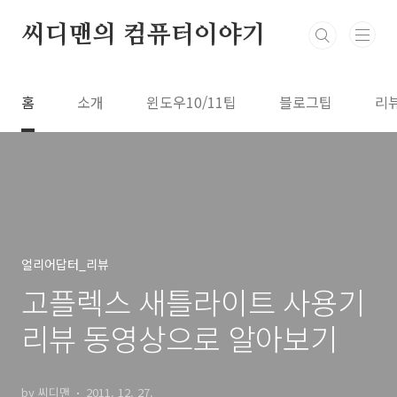
본문 바로가기
씨디맨의 컴퓨터이야기
홈
소개
윈도우10/11팁
블로그팁
리
얼리어답터_리뷰
고플렉스 새틀라이트 사용기
리뷰 동영상으로 알아보기
by 씨디맨
2011. 12. 27.