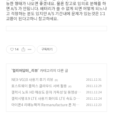
능한 형태가 나오면 좋겠네요. 물론 참고로 임의로 분해를 하
면 A/S 가 안됩니다. 배터리가 쓸 수 없게 되면 어떻게 되느냐
고 걱정하는 분도 있지만 A/S 기간내에 문제가 있는것은 1:1
교환이 된다고하니 참고하세요.
14
구독하기
'
얼리어답터_리뷰
' 카테고리의 다른 글
NEX-VG10 사용기 후기 리뷰
2011.12.31
(6)
호스트웨이 플렉스 클라우드 서버 활용
2011.12.29
(4)
갤럭시 노트 HD 해상도 문자 가독성 및 동영상 성
2011.12.24
능
갤럭시탭 8.9 LTE 사용기 화이트 LTE 속도 DMB
2011.12.24
(6)
영화보기
아이폰4 리매뉴팩처 Remanufacture 폰 저렴
2011.12.23
(4)
하게 사용하기
(7)