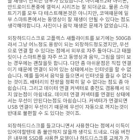
을 재생이 안되는 경우가 있었습니다. 아이패드2와 아이폰,
안드로이드폰중에 갤럭시 시리즈는 잘 되더군요. 물론 스마
트기기를 모두 다 테스트해본것은 아니지만, 코덱때문에 일
부 스마트폰에서는 동영상이 잘 재생이 안될 수 있다는 점도
생각해야합니다. 사진이나 음악 재생은 문제가 없었습니다.
외장하드디스크로 고플렉스 새틀라이트를 보기에는 500GB
라서 그냥 어느정도 용량이 되는 외장하드정도겠지만, 무선
으로 연결 할 수 있다는 점에서 외부로 자주 돌아다니고 태블
릿이나 스마트폰을 자주 쓰고 동영상과 음악, 그림을 많이 보
는 경우에는 괜찮을듯 합니다. 다만 좀 아쉬운점은 직접 연결
이기 때문에 연결이 되어 있는 상태에서는 인터넷을 할 수 없
습니다. 예를 들어서 음악을 들으면서 인터넷을 즐길 수 없다
는 것이죠. 배터리의 잔량을 정확히 알 수 없다는 점도 좀 아
쉽습니다. 그리고 데이터 연결 커넥터로 충전도 겸용해서 되
지 않는점이 아쉽네요. 데이터 연결 커넥터를 연결된 상태에
서는 무선이 안된다는점도 아쉽습니다. 커넥터가 연결되면
USB 연결이 우선이기 때문에 무선이 자동으로 꺼지는것이
반대로 불편할 수 도 있다는 것이죠.
외장하드디스크를 들고다니면서 사용한다는 점에서 이득이
있어야할텐데 좀 불안하지 않을까 생각도 드네요. 다음 버전
은 내부에 SSD를 사용한 모델이나 하드디스크를 교체가 가