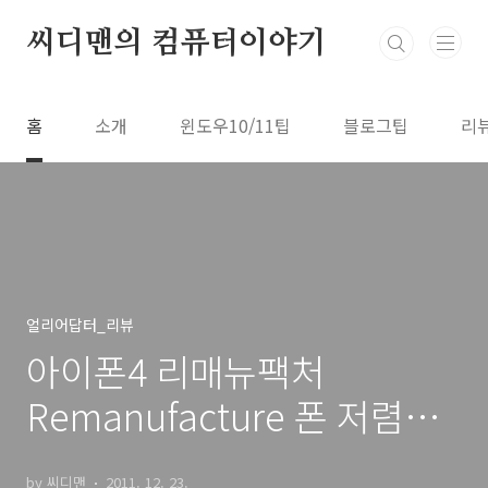
본문 바로가기
씨디맨의 컴퓨터이야기
홈
소개
윈도우10/11팁
블로그팁
리
얼리어답터_리뷰
아이폰4 리매뉴팩처
Remanufacture 폰 저렴하
게 사용하기
by 씨디맨
2011. 12. 23.