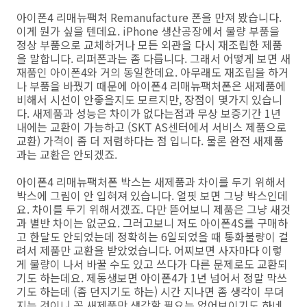
아이폰4 리매뉴팩처 Remanufacture 폰을 만져 봤습니다.
이게 뭔가 싶을 텐데요. iPhone 생산공장에서 불량 부품을
정상 부품으로 교체하거나 모든 외관을 다시 재조립한 제품
을 말합니다. 리퍼폰과는 좀 다릅니다. 그래서 어떻게 보면 새
재품인 아이폰4와 거의 동일한데요. 아무래도 재조립을 하거
나 부품을 바꿨기 때문에 아이폰4 리매뉴팩처폰은 새제품에
비해서 시선이 안좋을지도 모르지만, 장점이 몇가지 있습니
다. 새제품과 성능은 차이가 없다는점과 무상 보증기간 1년
내에는 교환이 가능하고 (SKT AS센터에서 서비스 제품으로
교환) 가격이 좀 더 저렴하다는 점 입니다. 물론 완전 새제품
과는 교환은 안되겠죠.
아이폰4 리매뉴팩처폰 박스는 새제품과 차이를 두기 위해서
박스에 그림이 안 입혀져 있습니다. 얼핏 보면 그냥 박스인데
요. 차이를 두기 위해서겠죠. 다만 뜯어보니 제품은 그냥 새것
과 별반 차이는 없군요. 그러고보니 저도 아이폰4S를 구매하
고 한달도 안되었는데 정확히는 6일되었을 때 통화불량이 걸
려서 제품만 교환을 받았었습니다. 어찌보면 사자마다 이렇
게 불량이 나서 바꿀 수도 있고 쓰다가 다른 문제로도 교환되
기도 하는데요. 제동생보면 아이폰4가 1년 넘어서 정말 막쓰
기도 하는데 (좀 던지기도 하는) 시간 지나면 좀 생각이 무뎌
지는 것이니 꼭 새제품만 생각할 필요는 없어보이기도 하네