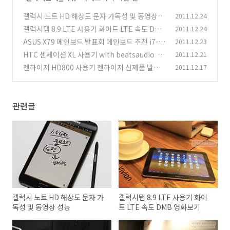
갤럭시 노트 HD 해상도 문자 가독성 및 동영상 성
2011.12.24
능
갤럭시탭 8.9 LTE 사용기 화이트 LTE 속도 DMB
2011.12.24
(6)
영화보기
ASUS X79 메인보드 발표회 메인보드 추천 i7-3
2011.12.23
(4)
930K 오버클러킹
HTC 센세이션 XL 사용기 with beatsaudio
2011.12.21
(4)
(1
젠하이저 HD800 사용기 젠하이저 신제품 발표
2011.12.17
0)
회
(9)
관련글
갤럭시 노트 HD 해상도 문자 가
갤럭시탭 8.9 LTE 사용기 화이
독성 및 동영상 성능
트 LTE 속도 DMB 영화보기