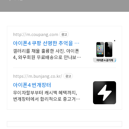
http://m.coupang.com
광고
아이폰4 쿠팡 선명한 추억을 간
직
갤러리를 채울 훌륭한 사진. 아이폰
4, 와우회원 무료배송으로 만나보세
요. 흐릿한 사진은 이제 그만! 놀라
운 카메라 성능으로 일상을 작품처
럼 담아보세요.
https://m.bunjang.co.kr/
광고
아이폰4 번개장터
무이자할부부터 캐시백 혜택까지,
번개장터에서 합리적으로 중고거래
하세요 전국 각지에서 올라오는 전
국구 최다 상품 매일 10만 개 이상의
신규 상품 업로드