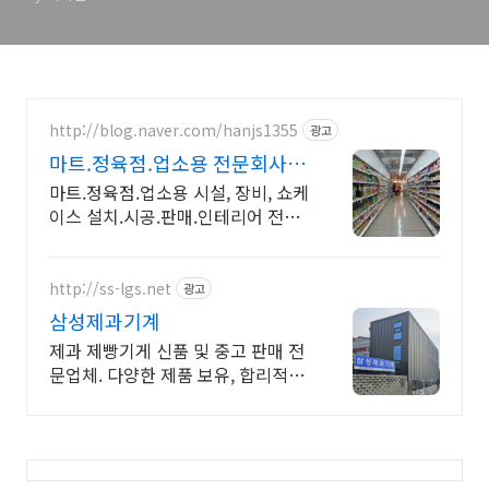
http://blog.naver.com/hanjs1355
광고
마트.정육점.업소용 전문회사
설계부터 시공까지 완벽처리!
마트.정육점.업소용 시설, 장비, 쇼케
이스 설치.시공.판매.인테리어 전문
회사 전국에 마트.편의점.정육점
1000건 이상 설치.시공.판매!
http://ss-lgs.net
광고
삼성제과기계
제과 제빵기게 신품 및 중고 판매 전
문업체. 다양한 제품 보유, 합리적인
가격