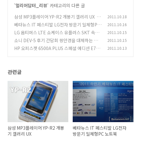
'
얼리어답터_리뷰
' 카테고리의 다른 글
삼성 MP3플레이어 YP-R2 개봉기 갤러리 UX
2011.10.18
(1
베타뉴스 IT 페스티발 LG전자 방문기 일체형PC
2011.10.16
4)
노트북
LG 옵티머스 LTE 쇼케이스 유플러스 SKT 속도
2011.10.15
(13)
비교
소니 DEV-5 후기 간담회 쌍안경을 대체하는 캠
2011.10.15
(3)
코더
HP 오피스젯 6500A PLUS 스페셜 에디션 E710
2011.10.13
(13)
s 설치
(7)
관련글
삼성 MP3플레이어 YP-R2 개봉
베타뉴스 IT 페스티발 LG전자
기 갤러리 UX
방문기 일체형PC 노트북