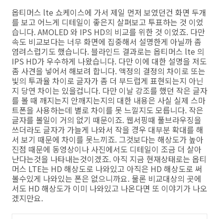
옵티머스 lte 쇼케이스에 가서 제일 먼저 보였던건 화면 두개
를 보고 어느게 디테일이 좋은지 살펴보고 투표하는 것 이었
습니다. AMOLED 와 IPS HD의 비교를 위한 것 이었죠. 다만
속도 비교보다는 너무 화면에 집중해서 설명한게 아닐까 좀
염려스럽기도 했습니다. 블라인드 결과로는 옵티머스 lte 의
IPS HD가 우수하게 나왔습니다. 다만 이에 대한 설명을 저도
좀 사견을 넣어서 해보려 합니다. 액정의 결정의 차이로 또는
빛의 투과율 차이로 글자가 좀 더 부드럽게 표현되는지 아닌
지 당연 차이는 있을겁니다. 다만 이날 강조를 했던 작은 글자
를 볼 때 깨지는지 안깨지는지의 대한 내용은 사실 실제 스마
트폰을 사용하는데 별로 차이를 못 느낄지도 모릅니다. 작은
글자를 볼일이 거의 없기 때문이죠. 웹서핑때 풀브라우징을
쓰더라도 글자가 가늘게 나와서 작을 경우 대부분 확대를 해
서 보기 때문에 차이를 못느끼죠. 그것보다는 해상도가 높아
진점 때문에 동영상이나 사진에서도 디테일이 조금 더 살아
난다는것을 나타내는것이겠죠. 아직 지금 현재상태로는 옵티
머스 LTE는 HD 해상도로 나와있고 아직은 HD 해상도로 써
볼수있게 나와있는 폰은 없으니까요. 물론 비교대상의 곳에
서도 HD 해상도가 이미 나와있고 나온다면 또 이야기가 나오
겠지만요.