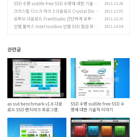
크 프로그램
SSD 수명 ssdlife free SSD 수명에 대한 기술적
2011.12.26
(10)
이야기
크리스탈 디스크 마크 3 다운로드 Crystal Disk
2011.12.01
(37)
Mark Download
유투브 다운로드 FreeStudio 간단하게 유투브
2011.10.25
(3)
다운로드 하기
인텔 툴박스 Intel toolbox 인텔 SSD 점검 프로
2011.10.04
(16)
그램
(7)
관련글
as ssd benchmark v1.6 다운
SSD 수명 ssdlife free SSD 수
로드 SSD 벤치마크 프로그램
명에 대한 기술적 이야기