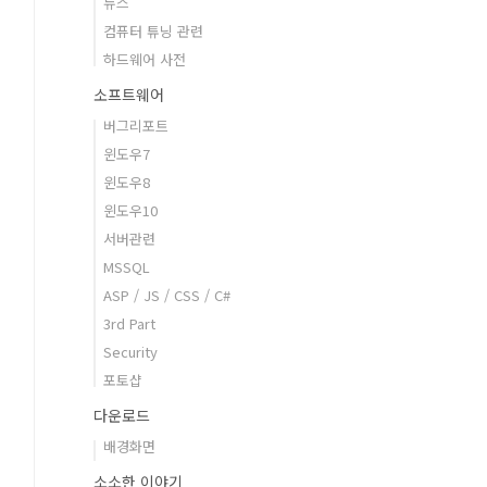
뉴스
컴퓨터 튜닝 관련
하드웨어 사전
소프트웨어
버그리포트
윈도우7
윈도우8
윈도우10
서버관련
MSSQL
ASP / JS / CSS / C#
3rd Part
Security
포토샵
다운로드
배경화면
소소한 이야기