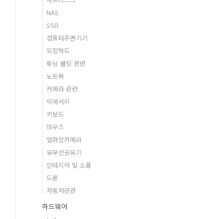
NAS
SSD
컴퓨터주변기기
외장하드
튜닝 쿨링 관련
노트북
카메라 관련
악세서리
키보드
마우스
열화상카메라
유무선공유기
인테리어 및 소품
드론
자동차관련
하드웨어