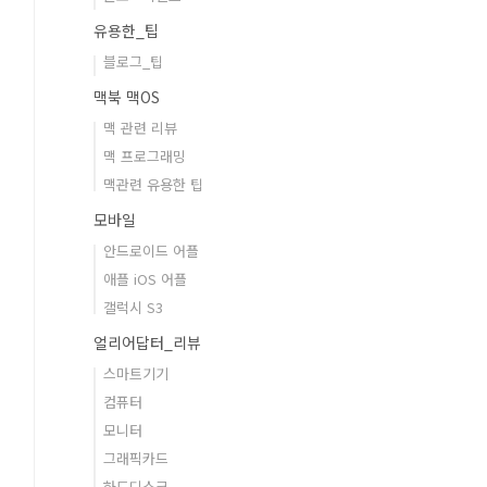
유용한_팁
블로그_팁
맥북 맥OS
맥 관련 리뷰
맥 프로그래밍
맥관련 유용한 팁
모바일
안드로이드 어플
애플 iOS 어플
갤럭시 S3
얼리어답터_리뷰
스마트기기
컴퓨터
모니터
그래픽카드
하드디스크