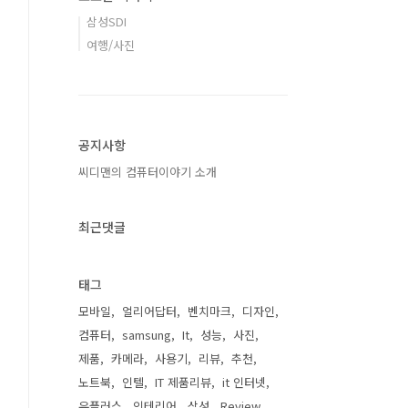
삼성SDI
여행/사진
공지사항
씨디맨의 컴퓨터이야기 소개
최근댓글
태그
모바일
얼리어답터
벤치마크
디자인
컴퓨터
samsung
It
성능
사진
제품
카메라
사용기
리뷰
추천
노트북
인텔
IT 제품리뷰
it 인터넷
유플러스
인테리어
삼성
Review