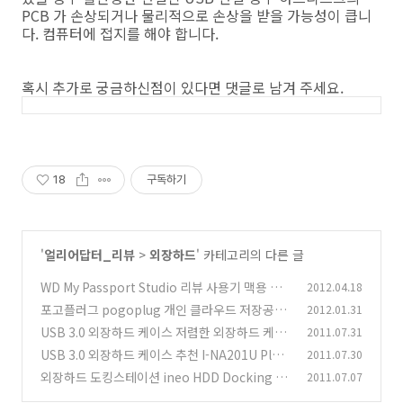
PCB 가 손상되거나 물리적으로 손상을 받을 가능성이 큽니
다. 컴퓨터에 접지를 해야 합니다.
혹시 추가로 궁금하신점이 있다면 댓글로 남겨 주세요.
18
구독하기
'
얼리어답터_리뷰
>
외장하드
' 카테고리의 다른 글
WD My Passport Studio 리뷰 사용기 맥용 외
2012.04.18
장하드
포고플러그 pogoplug 개인 클라우드 저장공간
2012.01.31
(6)
만들기
USB 3.0 외장하드 케이스 저렴한 외장하드 케이
2011.07.31
(8)
스 I-NA216U Plus
USB 3.0 외장하드 케이스 추천 I-NA201U Plus
2011.07.30
(10)
사용기
외장하드 도킹스테이션 ineo HDD Docking St
2011.07.07
(9)
ation i-NA317U PLUS USB 3.0
(9)